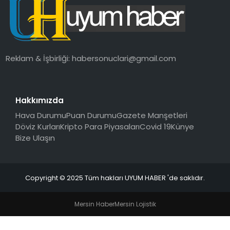
SAĞLIK
MAGAZIN
Reklam & İşbirliği:
habersonuclari@gmail.com
YAŞAM
Hakkımızda
Hava Durumu
Puan Durumu
Gazete Manşetleri
Döviz Kurları
Kripto Para Piyasaları
Covid 19
Künye
Bize Ulaşın
Copyright © 2025 Tüm hakları UYUM HABER 'de saklıdır.
Mersin Haber
Mersin Lojistik