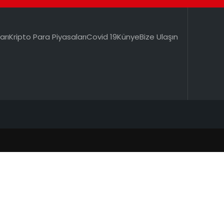
arı
Kripto Para Piyasaları
Covid 19
Künye
Bize Ulaşın