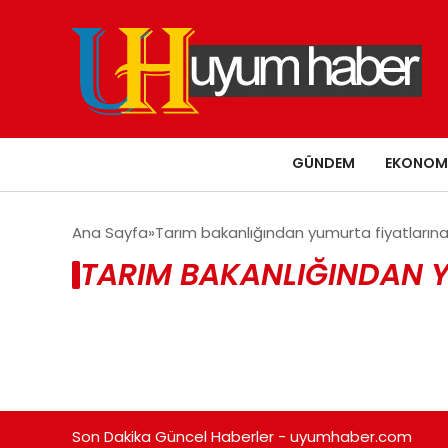
GÜNDEM
EKONOM
Ana Sayfa
Tarım bakanlığından yumurta fiyatların
TARIM BAKANLIĞINDAN Y
Son Dakika Güncel Haberler - uyumhaber.com