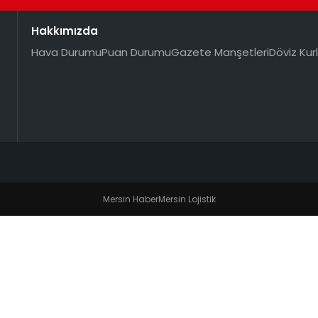
Hakkımızda
Hava Durumu
Puan Durumu
Gazete Manşetleri
Döviz Kurl
Mersin Haber
Mersin Lojistik