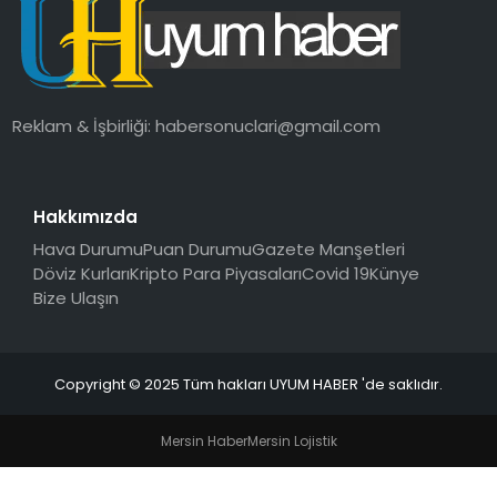
SAĞLIK
MAGAZIN
Reklam & İşbirliği:
habersonuclari@gmail.com
YAŞAM
Hakkımızda
Hava Durumu
Puan Durumu
Gazete Manşetleri
Döviz Kurları
Kripto Para Piyasaları
Covid 19
Künye
Bize Ulaşın
Copyright © 2025 Tüm hakları UYUM HABER 'de saklıdır.
Mersin Haber
Mersin Lojistik