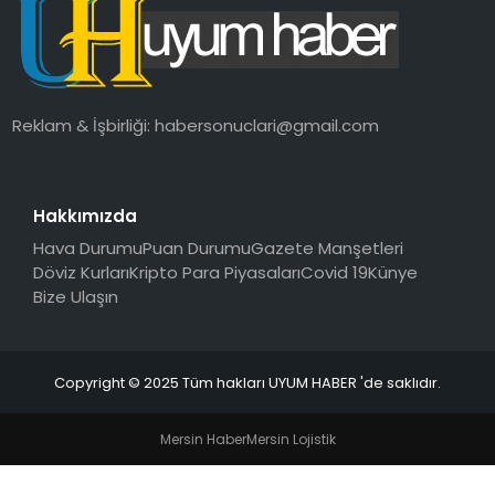
SAĞLIK
MAGAZIN
Reklam & İşbirliği:
habersonuclari@gmail.com
YAŞAM
Hakkımızda
Hava Durumu
Puan Durumu
Gazete Manşetleri
Döviz Kurları
Kripto Para Piyasaları
Covid 19
Künye
Bize Ulaşın
Copyright © 2025 Tüm hakları UYUM HABER 'de saklıdır.
Mersin Haber
Mersin Lojistik