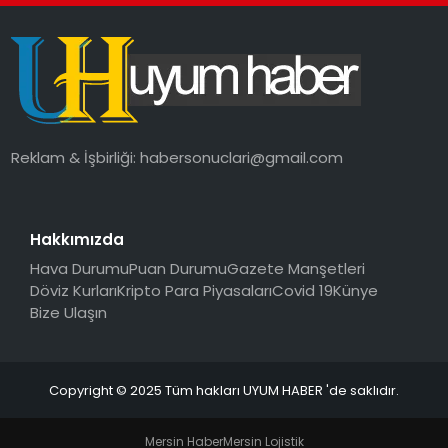
SAĞLIK
MAGAZIN
YAŞAM
Reklam & İşbirliği:
habersonuclari@gmail.com
Hakkımızda
Hava Durumu
Puan Durumu
Gazete Manşetleri
Döviz Kurları
Kripto Para Piyasaları
Covid 19
Künye
Bize Ulaşın
Copyright © 2025 Tüm hakları UYUM HABER 'de saklıdır.
Mersin Haber
Mersin Lojistik