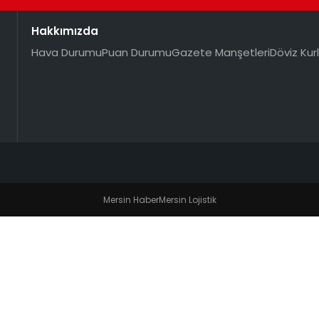
Hakkımızda
Hava Durumu
Puan Durumu
Gazete Manşetleri
Döviz Kurl
Mersin Haber
Mersin Lojistik