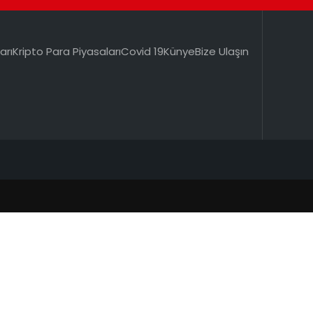
arı
Kripto Para Piyasaları
Covid 19
Künye
Bize Ulaşın