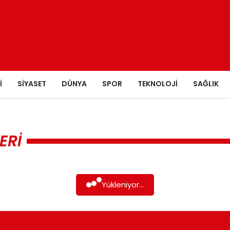
I
SIYASET
DÜNYA
SPOR
TEKNOLOJI
SAĞLIK
ERI
Yükleniyor...