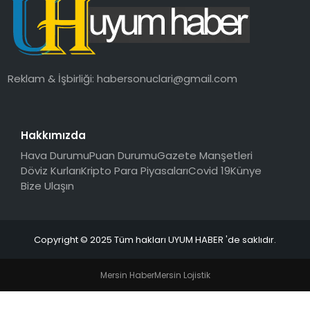
SAĞLIK
MAGAZIN
Reklam & İşbirliği:
habersonuclari@gmail.com
YAŞAM
Hakkımızda
Hava Durumu
Puan Durumu
Gazete Manşetleri
Döviz Kurları
Kripto Para Piyasaları
Covid 19
Künye
Bize Ulaşın
Copyright © 2025 Tüm hakları UYUM HABER 'de saklıdır.
Mersin Haber
Mersin Lojistik