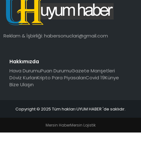
SAĞLIK
MAGAZIN
Reklam & İşbirliği:
habersonuclari@gmail.com
YAŞAM
Hakkımızda
Hava Durumu
Puan Durumu
Gazete Manşetleri
Döviz Kurları
Kripto Para Piyasaları
Covid 19
Künye
Bize Ulaşın
Copyright © 2025 Tüm hakları UYUM HABER 'de saklıdır.
Mersin Haber
Mersin Lojistik