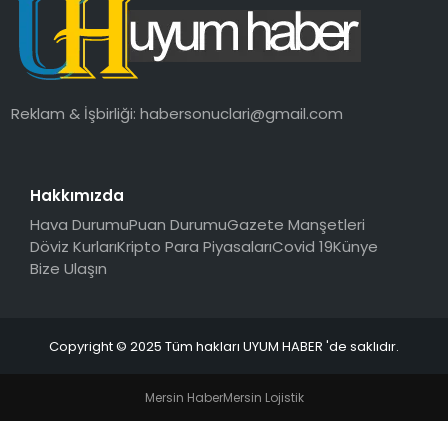
SAĞLIK
MAGAZIN
Reklam & İşbirliği:
habersonuclari@gmail.com
YAŞAM
Hakkımızda
Hava Durumu
Puan Durumu
Gazete Manşetleri
Döviz Kurları
Kripto Para Piyasaları
Covid 19
Künye
Bize Ulaşın
Copyright © 2025 Tüm hakları UYUM HABER 'de saklıdır.
Mersin Haber
Mersin Lojistik