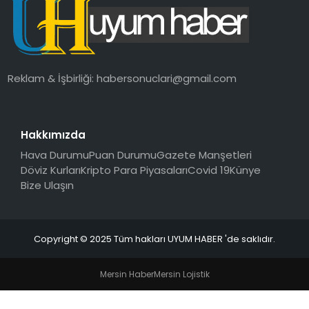
SAĞLIK
MAGAZIN
Reklam & İşbirliği:
habersonuclari@gmail.com
YAŞAM
Hakkımızda
Hava Durumu
Puan Durumu
Gazete Manşetleri
Döviz Kurları
Kripto Para Piyasaları
Covid 19
Künye
Bize Ulaşın
Copyright © 2025 Tüm hakları UYUM HABER 'de saklıdır.
Mersin Haber
Mersin Lojistik