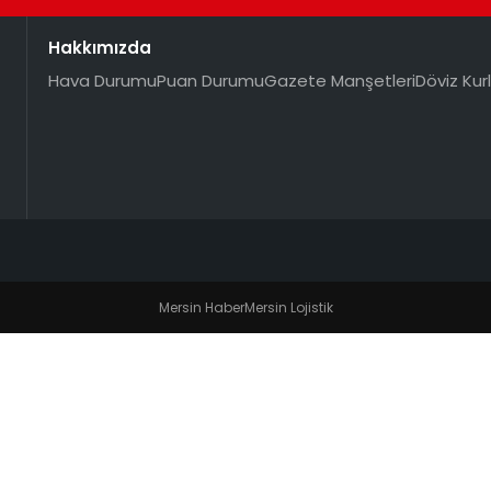
Hakkımızda
Hava Durumu
Puan Durumu
Gazete Manşetleri
Döviz Kurl
Mersin Haber
Mersin Lojistik