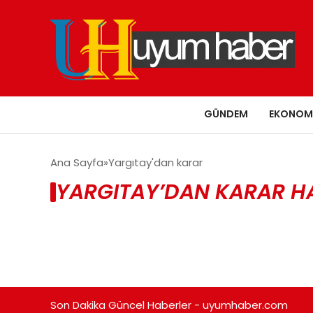
GÜNDEM
EKONOM
Ana Sayfa
Yargıtay'dan karar
YARGITAY’DAN KARAR HA
Son Dakika Güncel Haberler - uyumhaber.com