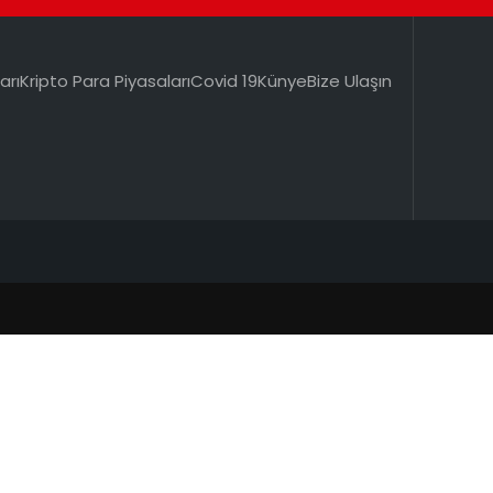
arı
Kripto Para Piyasaları
Covid 19
Künye
Bize Ulaşın