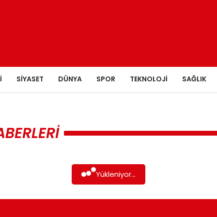
I
SIYASET
DÜNYA
SPOR
TEKNOLOJI
SAĞLIK
BERLERI
Yükleniyor...