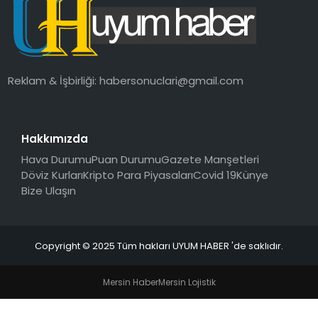
SAĞLIK
MAGAZIN
Reklam & İşbirliği:
habersonuclari@gmail.com
YAŞAM
Hakkımızda
Hava Durumu
Puan Durumu
Gazete Manşetleri
Döviz Kurları
Kripto Para Piyasaları
Covid 19
Künye
Bize Ulaşın
Copyright © 2025 Tüm hakları UYUM HABER 'de saklıdır.
Mersin Haber
Mersin Lojistik