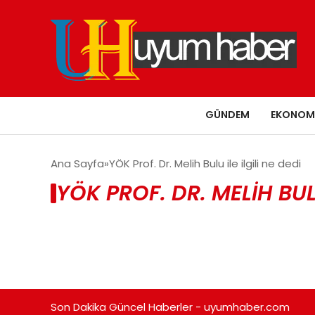
GÜNDEM
EKONOM
Ana Sayfa
YÖK Prof. Dr. Melih Bulu ile ilgili ne dedi
YÖK PROF. DR. MELIH BULU
Son Dakika Güncel Haberler - uyumhaber.com