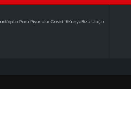
arı
Kripto Para Piyasaları
Covid 19
Künye
Bize Ulaşın