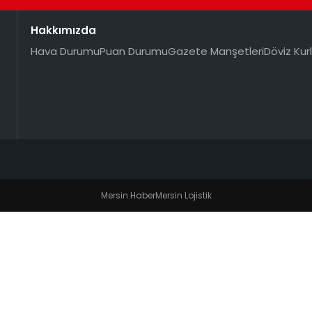
Hakkımızda
Hava Durumu
Puan Durumu
Gazete Manşetleri
Döviz Kurl
Mersin Haber
Mersin Lojistik