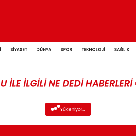
I
SIYASET
DÜNYA
SPOR
TEKNOLOJI
SAĞLIK
 ILE ILGILI NE DEDI HABERLERI
Yükleniyor...