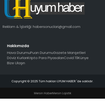
SAĞLIK
MAGAZIN
Reklam & İşbirliği:
habersonuclari@gmail.com
YAŞAM
Hakkımızda
Hava Durumu
Puan Durumu
Gazete Manşetleri
Döviz Kurları
Kripto Para Piyasaları
Covid 19
Künye
Bize Ulaşın
Copyright © 2025 Tüm hakları UYUM HABER 'de saklıdır.
Mersin Haber
Mersin Lojistik