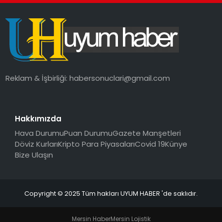
SAĞLIK
MAGAZIN
YAŞAM
Reklam & İşbirliği:
habersonuclari@gmail.com
Hakkımızda
Hava Durumu
Puan Durumu
Gazete Manşetleri
Döviz Kurları
Kripto Para Piyasaları
Covid 19
Künye
Bize Ulaşın
Copyright © 2025 Tüm hakları UYUM HABER 'de saklıdır.
Mersin Haber
Mersin Lojistik