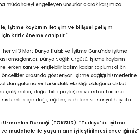
na müdahaleyi engelleyen unsurlar olarak karşımıza
e, işitme kaybının iletişim ve bilişsel gelişim
“
 iç
in kritik ö
neme sahiptir
, her yıl 3 Mart Dünya Kulak ve İşitme Günü’nde işitme
ası amaçlanıyor. Dünya Sağlık Örgütü, işitme kaybının
eme, erken tanı ve erişilebilir bakım kadar toplumsal ön
 öncelikler arasında gösteriyor. İşitme sağlığı hizmetlerine
sal damgalama ve farkındalık eksikliği olduğuna dikkat
rme çalışmaları, doğru bilgi paylaşımı ve erken tarama
k sistemleri için değil; eğitim, istihdam ve sosyal hayata
rı Uzmanları Derneği (TOKSUD):
“
Türkiye
’
de işitme
ı
ve m
üdahale ile yaşamların iyileştirilmesi
ö
nceliğimiz”