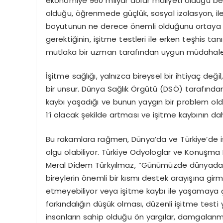
ekonomiye 960 milyar dolar maliyeti olduğu belir
olduğu, öğrenmede güçlük, sosyal izolasyon, ilet
boyutunun ne derece önemli olduğunu ortaya k
gerektiğinin, işitme testleri ile erken teşhis
mutlaka bir uzman tarafından uygun müdahaleni
İşitme sağlığı, yalnızca bireysel bir ihtiyaç değil,
bir unsur. Dünya Sağlık Örgütü (DSÖ) tarafından
kaybı yaşadığı ve bunun yaygın bir problem olduğ
1’i olacak şekilde artması ve işitme kaybının d
Bu rakamlara rağmen, Dünya’da ve Türkiye’de 
olgu olabiliyor. Türkiye Odyologlar ve Konuşma 
Meral Didem Türkyılmaz, “Günümüzde dünyada h
bireylerin önemli bir kısmı destek arayışına gi
etmeyebiliyor veya işitme kaybı ile yaşamaya ça
farkındalığın düşük olması, düzenli işitme testi y
insanların sahip olduğu ön yargılar, damgalanm