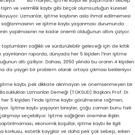
tiliyor.
Bu maliyet, işitme kaybı ile yaşamanın sebep
işim ve verimlilik kaybı gibi birçok olumsuzluğun küresel
oyuyor. Uzmanlar, işitme kaybının asla ihmal edilmemesi
 tanı sağlanmasının ve işitme kaybı yaşanması durumunda
n yapılmasının ne kadar önemli olduğunun altını çiziyor.
 toplumların sağlıklı ve sürdürülebilir geleceği için de kritik
 yayınlanan raporda, dünyada her 5 kişiden 1’inin işitme
unun altı çiziliyor. Dahası, 2050 yılında bu oranın 4 kişiden
aha da yaygın bir problem olarak ortaya çıkması bekleniyor.
işitme kaybı, pek dikkate alınmayan ve önemsenmeyen bir
Bozuklukları Uzmanları Derneği (TOKSUD) Başkanı Prof. Dr.
er 5 kişiden 1’inde işitme kaybı görülmesine rağmen,
rmiyor. İşitme kaybı yaşayan bireyler, çoğu zaman bunu fark
lışmayı seçebiliyor. İşitme sağlığının önemine ilişkin
aptırılmaması, ekonomik koşullar, işitme kaybı ile ilgili
a korkusu, estetik kaygılar ve daha pek çok sebep, erken