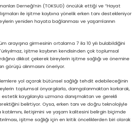
manları Derneği’nin (TOKSUD) öncülük ettiği ve “Hayat
lışmaları ile işitme kaybına yönelik erken tanı destekleniyor
reylerin yeniden hayata bağlanması ve yaşamlarının
üm arayışına girmesinin ortalama 7 ila 10 yılı bulabildiğini
Türkyılmaz, işitme kaybının kendisinden çok toplumsal
ırdığına dikkat çekerek bireylerin işitme sağlığı ve önemine
man görüşü alınmasını öneriyor.
roblemlere yol açarak bütünsel sağlığı tehdit edebileceğinin
ireylerin toplumsal önyargılarla, damgalanmaktan korkarak,
 estetik kaygılarıyla uzmana danışmaktan ve gerekli
tiğini belirtiyor. Oysa, erken tanı ve doğru teknolojiyle
atılımını, iletişimini ve yaşam kalitesini belirgin biçimde
tırılması, işitme sağlığı için en kritik önceliklerden biri olarak