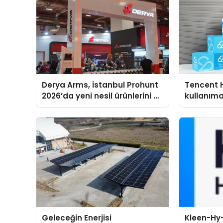
Derya Arms, İstanbul Prohunt
Tencent 
2026’da yeni nesil ürünlerini ve
kullanım
global marka vizyonunu
sergiledi
Geleceğin Enerjisi
Kleen-Hy-