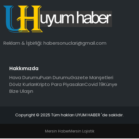
SAĞLIK
MAGAZIN
YAŞAM
Reklam & İşbirliği:
habersonuclari@gmail.com
Hakkımızda
Hava Durumu
Puan Durumu
Gazete Manşetleri
Döviz Kurları
Kripto Para Piyasaları
Covid 19
Künye
Bize Ulaşın
Copyright © 2025 Tüm hakları UYUM HABER 'de saklıdır.
Mersin Haber
Mersin Lojistik