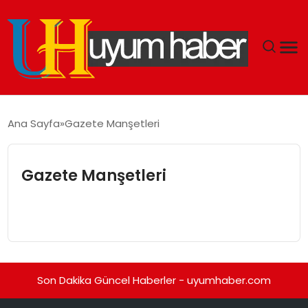
GÜNDEM
Ana Sayfa
Gazete Manşetleri
EKONOMI
Gazete Manşetleri
SIYASET
DÜNYA
SPOR
Son Dakika Güncel Haberler - uyumhaber.com
TEKNOLOJI