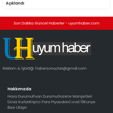
Açıklandı
Son Dakika Güncel Haberler - uyumhaber.com
Reklam & İşbirliği:
habersonuclari@gmail.com
Hakkımızda
Hava Durumu
Puan Durumu
Gazete Manşetleri
Döviz Kurları
Kripto Para Piyasaları
Covid 19
Künye
Bize Ulaşın