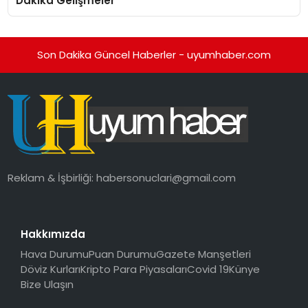
Dakika Gelişmeler
Son Dakika Güncel Haberler - uyumhaber.com
Reklam & İşbirliği:
habersonuclari@gmail.com
Hakkımızda
Hava Durumu
Puan Durumu
Gazete Manşetleri
Döviz Kurları
Kripto Para Piyasaları
Covid 19
Künye
Bize Ulaşın