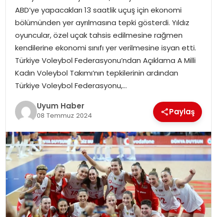
ABD’ye yapacakları 13 saatlik uçuş için ekonomi
SAĞLIK
bölümünden yer ayrılmasına tepki gösterdi. Yıldız
oyuncular, özel uçak tahsis edilmesine rağmen
MAGAZIN
kendilerine ekonomi sınıfı yer verilmesine isyan etti.
Türkiye Voleybol Federasyonu’ndan Açıklama A Milli
YAŞAM
Kadın Voleybol Takımı’nın tepkilerinin ardından
Türkiye Voleybol Federasyonu,…
Uyum Haber
Paylaş
08 Temmuz 2024