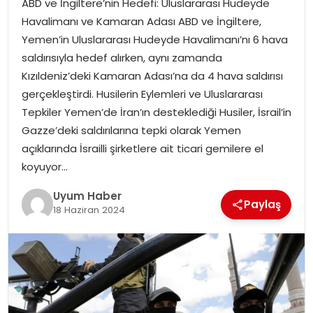
ABD ve İngiltere’nin Hedefi: Uluslararası Hudeyde
SAĞLIK
Havalimanı ve Kamaran Adası ABD ve İngiltere,
Yemen’in Uluslararası Hudeyde Havalimanı’nı 6 hava
MAGAZIN
saldırısıyla hedef alırken, aynı zamanda
Kızıldeniz’deki Kamaran Adası’na da 4 hava saldırısı
YAŞAM
gerçekleştirdi. Husilerin Eylemleri ve Uluslararası
Tepkiler Yemen’de İran’ın desteklediği Husiler, İsrail’in
Gazze’deki saldırılarına tepki olarak Yemen
açıklarında İsrailli şirketlere ait ticari gemilere el
koyuyor…
Uyum Haber
Paylaş
18 Haziran 2024