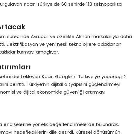
urgulayan Kacır, Türkiye’de 60 şehirde 113 teknoparkta
Artacak
üm sürecinde Avrupalı ve özellikle Alman markalarıyla daha
ti. Elektrifikasyon ve yeni nesil teknolojilere odaklanan
aklıklar kurmayı amaçlıyor.
tırımları
 setini destekleyen Kacır, Google’ın Türkiye’ye yapacağı 2
ını belirtti. Türkiye’nin dijital altyapısını güçlendirmeyi
konomisi ve dijital ekonomide güvenliği artırmayı
rma endişelerine yönelik değerlendirmelerde bulunarak,
 yapmayı hedeflediklerini dile getirdi. Küresel dönüşümün