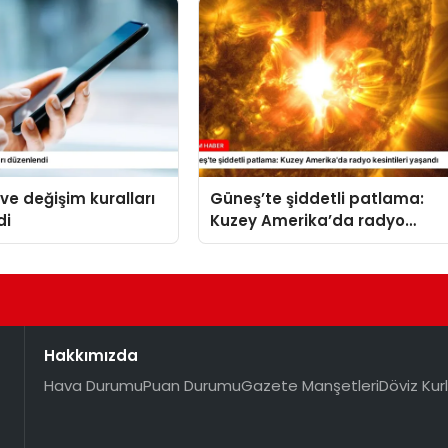
 ve değişim kuralları
Güneş’te şiddetli patlama:
di
Kuzey Amerika’da radyo
kesintileri yaşandı
Hakkımızda
Hava Durumu
Puan Durumu
Gazete Manşetleri
Döviz Kurl