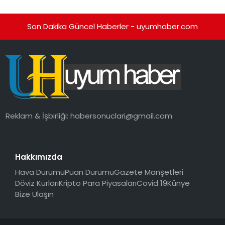
Son Dakika Güncel Haberler - uyumhaber.com
Reklam & İşbirliği:
habersonuclari@gmail.com
Hakkımızda
Hava Durumu
Puan Durumu
Gazete Manşetleri
Döviz Kurları
Kripto Para Piyasaları
Covid 19
Künye
Bize Ulaşın