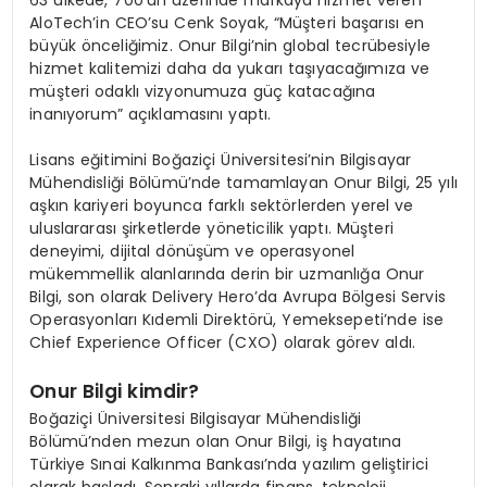
63 ülkede, 700’ün üzerinde markaya hizmet veren
AloTech’in CEO’su Cenk Soyak, “Müşteri başarısı en
büyük önceliğimiz. Onur Bilgi’nin global tecrübesiyle
hizmet kalitemizi daha da yukarı taşıyacağımıza ve
müşteri odaklı vizyonumuza güç katacağına
inanıyorum” açıklamasını yaptı.
Lisans eğitimini Boğaziçi Üniversitesi’nin Bilgisayar
Mühendisliği Bölümü’nde tamamlayan Onur Bilgi, 25 yılı
aşkın kariyeri boyunca farklı sektörlerden yerel ve
uluslararası şirketlerde yöneticilik yaptı. Müşteri
deneyimi, dijital dönüşüm ve operasyonel
mükemmellik alanlarında derin bir uzmanlığa Onur
Bilgi, son olarak Delivery Hero’da Avrupa Bölgesi Servis
Operasyonları Kıdemli Direktörü, Yemeksepeti’nde ise
Chief Experience Officer (CXO) olarak görev aldı.
Onur Bilgi kimdir?
Boğaziçi Üniversitesi Bilgisayar Mühendisliği
Bölümü’nden mezun olan Onur Bilgi, iş hayatına
Türkiye Sınai Kalkınma Bankası’nda yazılım geliştirici