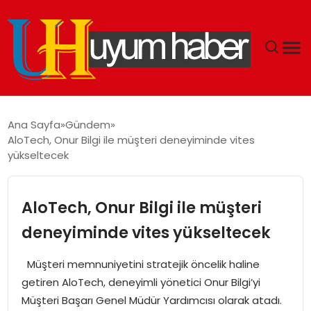
GÜNDEM
Ana Sayfa
Gündem
AloTech, Onur Bilgi ile müşteri deneyiminde vites
EKONOMI
yükseltecek
SIYASET
AloTech, Onur Bilgi ile müşteri
DÜNYA
deneyiminde vites yükseltecek
SPOR
Müşteri memnuniyetini stratejik öncelik haline
getiren AloTech, deneyimli yönetici Onur Bilgi’yi
TEKNOLOJI
Müşteri Başarı Genel Müdür Yardımcısı olarak atadı.