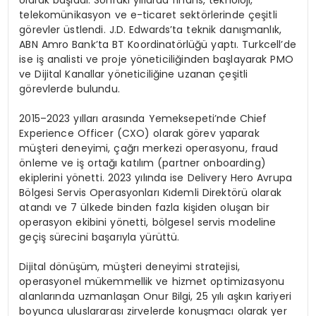
olarak başladı. Sonraki yıllarda finans, teknoloji,
telekomünikasyon ve e-ticaret sektörlerinde çeşitli
görevler üstlendi. J.D. Edwards’ta teknik danışmanlık,
ABN Amro Bank’ta BT Koordinatörlüğü yaptı. Turkcell’de
ise iş analisti ve proje yöneticiliğinden başlayarak PMO
ve Dijital Kanallar yöneticiliğine uzanan çeşitli
görevlerde bulundu.
2015–2023 yılları arasında Yemeksepeti’nde Chief
Experience Officer (CXO) olarak görev yaparak
müşteri deneyimi, çağrı merkezi operasyonu, fraud
önleme ve iş ortağı katılım (partner onboarding)
ekiplerini yönetti. 2023 yılında ise Delivery Hero Avrupa
Bölgesi Servis Operasyonları Kıdemli Direktörü olarak
atandı ve 7 ülkede binden fazla kişiden oluşan bir
operasyon ekibini yönetti, bölgesel servis modeline
geçiş sürecini başarıyla yürüttü.
Dijital dönüşüm, müşteri deneyimi stratejisi,
operasyonel mükemmellik ve hizmet optimizasyonu
alanlarında uzmanlaşan Onur Bilgi, 25 yılı aşkın kariyeri
boyunca uluslararası zirvelerde konuşmacı olarak yer