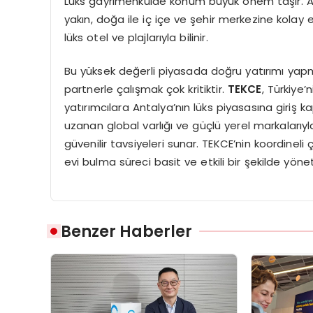
Lüks gayrimenkulde konum büyük önem taşır. Ant
yakın, doğa ile iç içe ve şehir merkezine kolay e
lüks otel ve plajlarıyla bilinir.
Bu yüksek değerli piyasada doğru yatırımı yapma
partnerle çalışmak çok kritiktir.
TEKCE
, Türkiye’
yatırımcılara Antalya’nın lüks piyasasına giriş k
uzanan global varlığı ve güçlü yerel markalarıyla
güvenilir tavsiyeleri sunar. TEKCE’nin koordineli 
evi bulma süreci basit ve etkili bir şekilde yöneti
Benzer Haberler