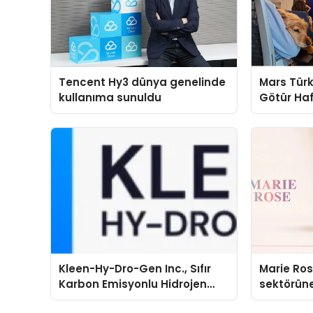
Tencent Hy3 dünya genelinde
Mars Türk
kullanıma sunuldu
Götür Haf
Kleen-Hy-Dro-Gen Inc., Sıfır
Marie Ro
Karbon Emisyonlu Hidrojen
sektörüne
Isıtma Teknolojisinde ISO ve