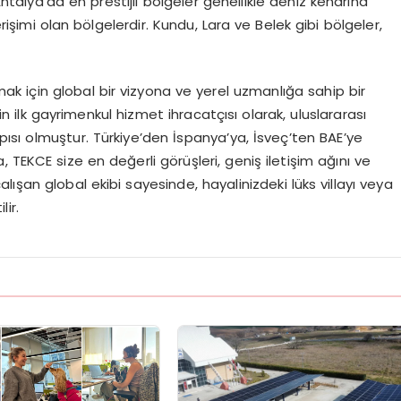
alya’da en prestijli bölgeler genellikle deniz kenarına
rişimi olan bölgelerdir. Kundu, Lara ve Belek gibi bölgeler,
k için global bir vizyona ve yerel uzmanlığa sahip bir
nin ilk gayrimenkul hizmet ihracatçısı olarak, uluslararası
apısı olmuştur. Türkiye’den İspanya’ya, İsveç’ten BAE’ye
, TEKCE size en değerli görüşleri, geniş iletişim ağını ve
çalışan global ekibi sayesinde, hayalinizdeki lüks villayı veya
lir.