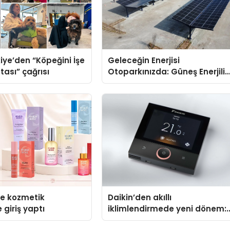
iye’den “Köpeğini İşe
Geleceğin Enerjisi
tası” çağrısı
Otoparkınızda: Güneş Enerjili
Carport (Solar Otopark)
Nedir?
se kozmetik
Daikin’den akıllı
 giriş yaptı
iklimlendirmede yeni dönem:
Madoka Plus Türkiye’de