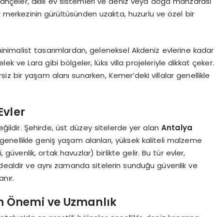
ş bahçeler, akıllı ev sistemleri ve deniz veya doğa manzarası
şehir merkezinin gürültüsünden uzakta, huzurlu ve özel bir
n minimalist tasarımlardan, geleneksel Akdeniz evlerine kadar
ek ve Lara gibi bölgeler, lüks villa projeleriyle dikkat çeker.
zersiz bir yaşam alanı sunarken, Kemer’deki villalar genellikle
Evler
eğildir. Şehirde, üst düzey sitelerde yer alan
Antalya
enellikle geniş yaşam alanları, yüksek kaliteli malzeme
 güvenlik, ortak havuzlar) birlikte gelir. Bu tür evler,
 idealdir ve aynı zamanda sitelerin sunduğu güvenlik ve
nır.
 Önemi ve Uzmanlık