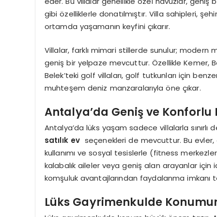
eder. Bu villalar genellikle özel havuzlar, geni
gibi özelliklerle donatılmıştır. Villa sahipleri, 
ortamda yaşamanın keyfini çıkarır.
Villalar, farklı mimari stillerde sunulur; moder
geniş bir yelpaze mevcuttur. Özellikle Kemer, Bel
Belek’teki golf villaları, golf tutkunları için ben
muhteşem deniz manzaralarıyla öne çıkar.
Antalya’da Geniş ve Konforlu 
Antalya’da lüks yaşam sadece villalarla sınırlı d
satılık ev
seçenekleri de mevcuttur. Bu evler, g
kullanımı ve sosyal tesislerle (fitness merkezleri,
kalabalık aileler veya geniş alan arayanlar için
komşuluk avantajlarından faydalanma imkanı ta
Lüks Gayrimenkulde Konumun