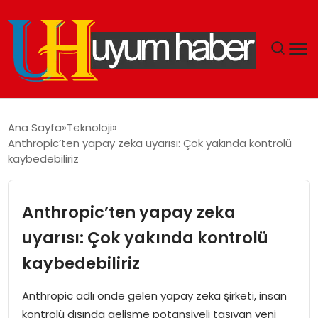
GÜNDEM
Ana Sayfa
Teknoloji
Anthropic’ten yapay zeka uyarısı: Çok yakında kontrolü
EKONOMI
kaybedebiliriz
SIYASET
Anthropic’ten yapay zeka
DÜNYA
uyarısı: Çok yakında kontrolü
kaybedebiliriz
SPOR
Anthropic adlı önde gelen yapay zeka şirketi, insan
TEKNOLOJI
kontrolü dışında gelişme potansiyeli taşıyan yeni