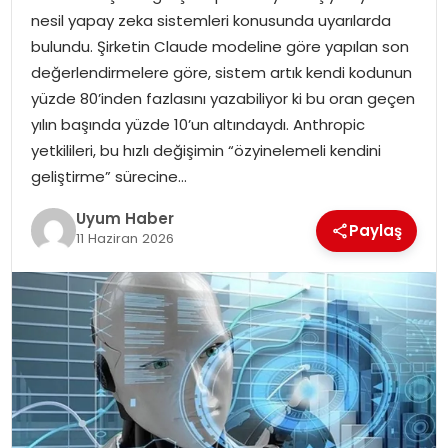
nesil yapay zeka sistemleri konusunda uyarılarda
SAĞLIK
bulundu. Şirketin Claude modeline göre yapılan son
değerlendirmelere göre, sistem artık kendi kodunun
MAGAZIN
yüzde 80’inden fazlasını yazabiliyor ki bu oran geçen
yılın başında yüzde 10’un altındaydı. Anthropic
YAŞAM
yetkilileri, bu hızlı değişimin “özyinelemeli kendini
geliştirme” sürecine…
Uyum Haber
Paylaş
11 Haziran 2026