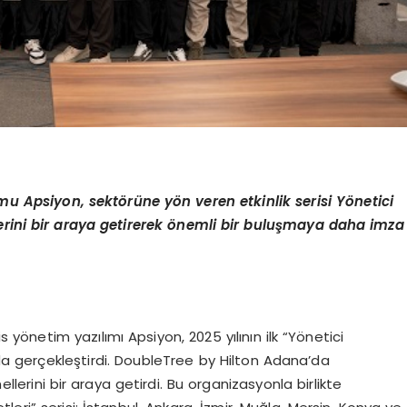
mu Apsiyon, sekt
ö
rüne y
ö
n veren etkinlik serisi Y
ö
netici
rini bir araya getirerek
ö
nemli bir buluşmaya daha imza
 yönetim yazılımı Apsiyon, 2025 yılının ilk “Yönetici
da gerçekleştirdi. DoubleTree by Hilton Adana’da
lerini bir araya getirdi. Bu organizasyonla birlikte