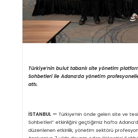
Türkiye’nin bulut tabanlı site y
ö
netim platfor
Sohbetleri ile Adana
’
da y
ö
netim profesyonelle
att
ı.
İSTANBUL
—
Türkiye’nin önde gelen site ve tesis
Sohbetleri” etkinliğini geçtiğimiz hafta Adana’
düzenlenen etkinlik, yönetim sektörü profesyonel