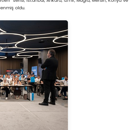
eri” serisi; İstanbul, Ankara, İzmir, Muğla, Mersin, Konya ve
lenmiş oldu.