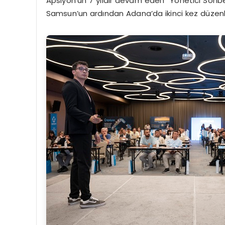
Apsiyon’un 7 yıldır devam eden “Yönetici Sohbetl
Samsun’un ardından Adana’da ikinci kez düzen