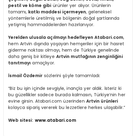
pestil ve köme gibi
ürünler yer alıyor. Ürünlerin
tamamı,
katkı maddesi içermeyen
, geleneksel
yöntemlerle üretilmiş ve bölgenin doğal şartlarında
yetişmiş hammaddelerden hazırlanıyor.
Yerelden ulusala açılmayı hedefleyen Atabari.com
,
hem Artvin dışında yaşayan hemşeriler için bir hasret
giderme noktası olmayı, hem de Türkiye genelinde
daha geniş bir kitleye
Artvin mutfağının zenginliğini
tanıtmayı
amaçlıyor.
İsmail Özdemir
sözlerini şöyle tamamladı:
“Biz bu işin içinde sevgiyle, inançla yer aldık. İsteriz ki
bu güzellikler sadece burada kalmasın, Türkiye’nin her
evine girsin. Atabari.com üzerinden
Artvin ürünleri
kolayca sipariş vererek bu lezzetlere herkes ulaşabilir.”
Web sitesi:
www.atabari.com