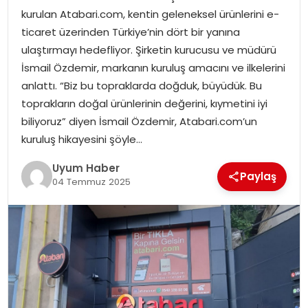
kurulan Atabari.com, kentin geleneksel ürünlerini e-
SAĞLIK
ticaret üzerinden Türkiye’nin dört bir yanına
ulaştırmayı hedefliyor. Şirketin kurucusu ve müdürü
MAGAZIN
İsmail Özdemir, markanın kuruluş amacını ve ilkelerini
anlattı. “Biz bu topraklarda doğduk, büyüdük. Bu
YAŞAM
toprakların doğal ürünlerinin değerini, kıymetini iyi
biliyoruz” diyen İsmail Özdemir, Atabari.com’un
kuruluş hikayesini şöyle…
Uyum Haber
Paylaş
04 Temmuz 2025