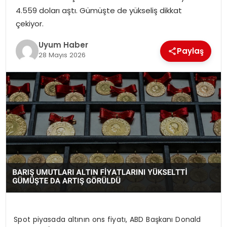
4.559 doları aştı. Gümüşte de yükseliş dikkat
SAĞLIK
çekiyor.
MAGAZIN
Uyum Haber
Paylaş
28 Mayıs 2026
YAŞAM
Spot piyasada altının ons fiyatı, ABD Başkanı Donald