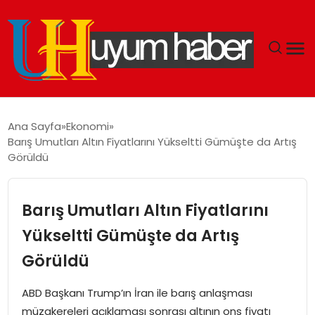
GÜNDEM
Ana Sayfa
Ekonomi
Barış Umutları Altın Fiyatlarını Yükseltti Gümüşte da Artış
EKONOMI
Görüldü
SIYASET
Barış Umutları Altın Fiyatlarını
DÜNYA
Yükseltti Gümüşte da Artış
Görüldü
SPOR
ABD Başkanı Trump’ın İran ile barış anlaşması
TEKNOLOJI
müzakereleri açıklaması sonrası altının ons fiyatı