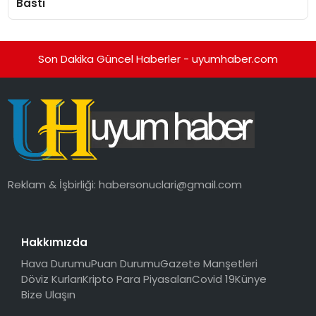
Bastı
Son Dakika Güncel Haberler - uyumhaber.com
Reklam & İşbirliği:
habersonuclari@gmail.com
Hakkımızda
Hava Durumu
Puan Durumu
Gazete Manşetleri
Döviz Kurları
Kripto Para Piyasaları
Covid 19
Künye
Bize Ulaşın