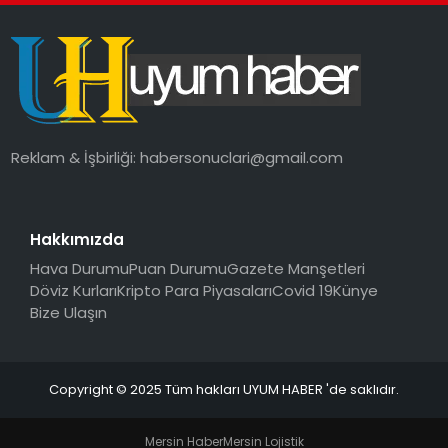
Reklam & İşbirliği:
habersonuclari@gmail.com
Hakkımızda
Hava Durumu
Puan Durumu
Gazete Manşetleri
Döviz Kurları
Kripto Para Piyasaları
Covid 19
Künye
Bize Ulaşın
Copyright © 2025 Tüm hakları UYUM HABER 'de saklıdır.
Mersin Haber
Mersin Lojistik