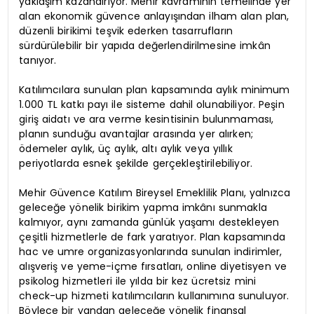
yaklaşım kazandırıyor. Mehir kavramının temelinde yer
alan ekonomik güvence anlayışından ilham alan plan,
düzenli birikimi teşvik ederken tasarrufların
sürdürülebilir bir yapıda değerlendirilmesine imkân
tanıyor.
Katılımcılara sunulan plan kapsamında aylık minimum
1.000 TL katkı payı ile sisteme dahil olunabiliyor. Peşin
giriş aidatı ve ara verme kesintisinin bulunmaması,
planın sunduğu avantajlar arasında yer alırken;
ödemeler aylık, üç aylık, altı aylık veya yıllık
periyotlarda esnek şekilde gerçekleştirilebiliyor.
Mehir Güvence Katılım Bireysel Emeklilik Planı, yalnızca
geleceğe yönelik birikim yapma imkânı sunmakla
kalmıyor, aynı zamanda günlük yaşamı destekleyen
çeşitli hizmetlerle de fark yaratıyor. Plan kapsamında
hac ve umre organizasyonlarında sunulan indirimler,
alışveriş ve yeme-içme fırsatları, online diyetisyen ve
psikolog hizmetleri ile yılda bir kez ücretsiz mini
check-up hizmeti katılımcıların kullanımına sunuluyor.
Böylece bir yandan geleceğe yönelik finansal