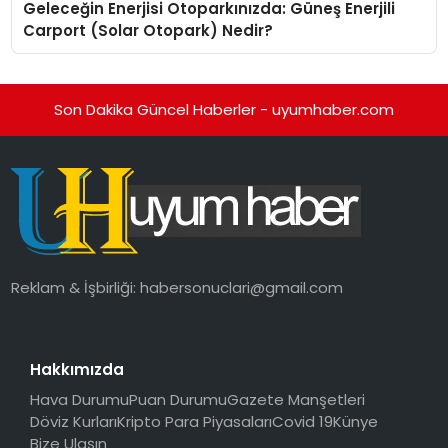
Geleceğin Enerjisi Otoparkınızda: Güneş Enerjili
Carport (Solar Otopark) Nedir?
Son Dakika Güncel Haberler - uyumhaber.com
Reklam & İşbirliği:
habersonuclari@gmail.com
Hakkımızda
Hava Durumu
Puan Durumu
Gazete Manşetleri
Döviz Kurları
Kripto Para Piyasaları
Covid 19
Künye
Bize Ulaşın