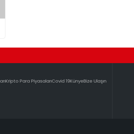
arı
Kripto Para Piyasaları
Covid 19
Künye
Bize Ulaşın