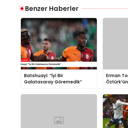
Benzer Haberler
Batshuayi: “İyi Bir
Erman To
Galatasaray Göremedik”
Öztürk’ün
Değerlend
Resmen Te