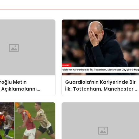
roğlu Metin
Guardiola’nın Kariyerinde Bir
 Açıklamalarını
İlk: Tottenham, Manchester
irdi: “Okan Buruk
City’yi 4-0 Mağlup Etti
hdit Etti!”