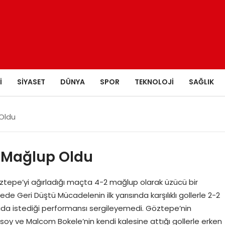
I
SIYASET
DÜNYA
SPOR
TEKNOLOJI
SAĞLIK
Oldu
2 Mağlup Oldu
tepe’yi ağırladığı maçta 4-2 mağlup olarak üzücü bir
de Geri Düştü Mücadelenin ilk yarısında karşılıklı gollerle 2-2
rıda istediği performansı sergileyemedi. Göztepe’nin
ıçsoy ve Malcom Bokele’nin kendi kalesine attığı gollerle erken