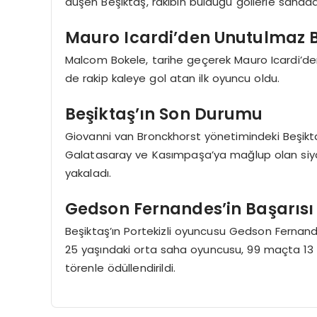
düşen Beşiktaş, rakibin bulduğu gollerle sahada
Mauro Icardi’den Unutulmaz B
Malcom Bokele, tarihe geçerek Mauro Icardi’d
de rakip kaleye gol atan ilk oyuncu oldu.
Beşiktaş’ın Son Durumu
Giovanni van Bronckhorst yönetimindeki Beşikta
Galatasaray ve Kasımpaşa’ya mağlup olan siyah-
yakaladı.
Gedson Fernandes’in Başarısı
Beşiktaş’ın Portekizli oyuncusu Gedson Fernande
25 yaşındaki orta saha oyuncusu, 99 maçta 13 
törenle ödüllendirildi.