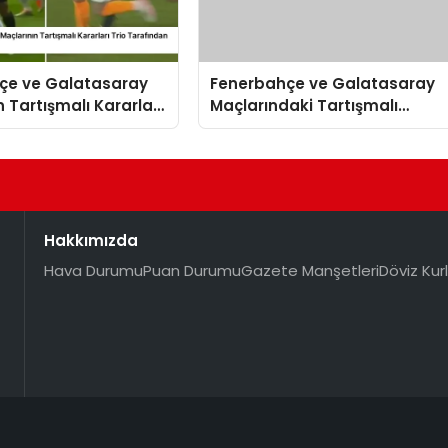
çe ve Galatasaray
Fenerbahçe ve Galatasaray
n Tartışmalı Kararları
Maçlarındaki Tartışmalı
fından Değerlendirildi
Kararlar Yorumlandı
Hakkımızda
Hava Durumu
Puan Durumu
Gazete Manşetleri
Döviz Kurl