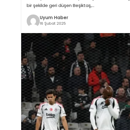
bir şekilde geri düşen Beşiktaş,…
Uyum Haber
16 Şubat 2025