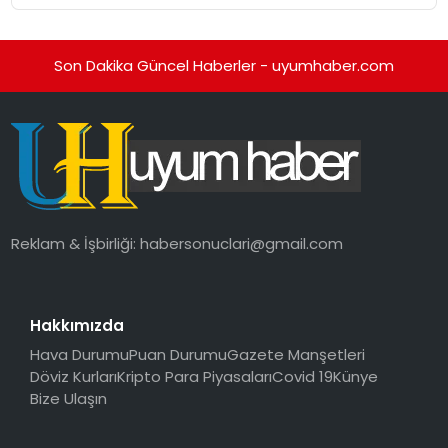
Düzenleyici Onaylarını Aldı
Son Dakika Güncel Haberler - uyumhaber.com
Reklam & İşbirliği:
habersonuclari@gmail.com
Hakkımızda
Hava Durumu
Puan Durumu
Gazete Manşetleri
Döviz Kurları
Kripto Para Piyasaları
Covid 19
Künye
Bize Ulaşın