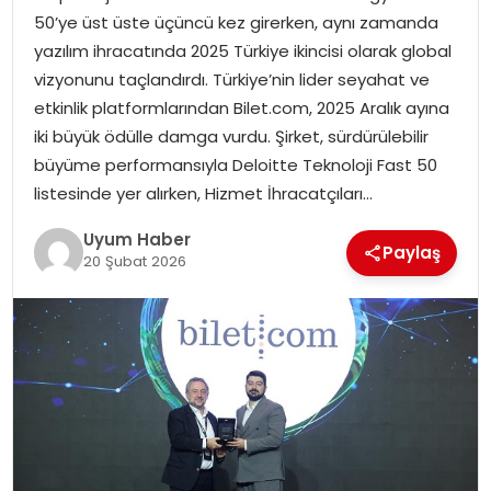
50’ye üst üste üçüncü kez girerken, aynı zamanda
SAĞLIK
yazılım ihracatında 2025 Türkiye ikincisi olarak global
vizyonunu taçlandırdı. Türkiye’nin lider seyahat ve
MAGAZIN
etkinlik platformlarından Bilet.com, 2025 Aralık ayına
iki büyük ödülle damga vurdu. Şirket, sürdürülebilir
YAŞAM
büyüme performansıyla Deloitte Teknoloji Fast 50
listesinde yer alırken, Hizmet İhracatçıları…
Uyum Haber
Paylaş
20 Şubat 2026