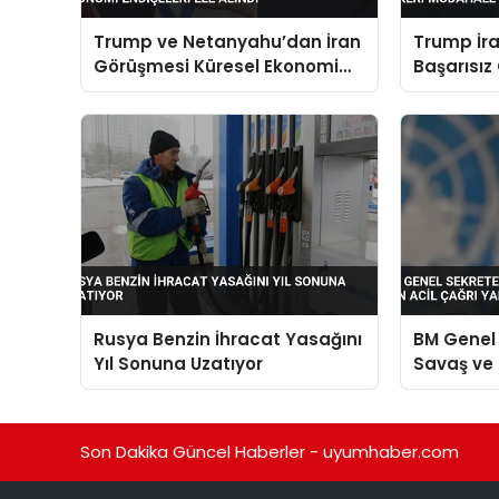
Trump ve Netanyahu’dan İran
Trump İra
Görüşmesi Küresel Ekonomi
Başarısız
Endişeleri Ele Alındı
Müdahale 
Rusya Benzin İhracat Yasağını
BM Genel 
Yıl Sonuna Uzatıyor
Savaş ve İ
Çağrı Yap
Son Dakika Güncel Haberler - uyumhaber.com