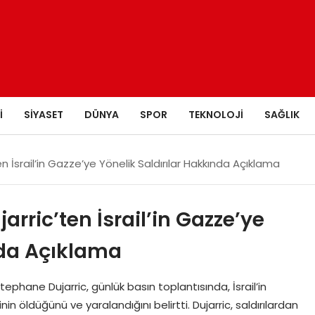
I
SIYASET
DÜNYA
SPOR
TEKNOLOJI
SAĞLIK
İsrail’in Gazze’ye Yönelik Saldırılar Hakkında Açıklama
rric’ten İsrail’in Gazze’ye
nda Açıklama
ephane Dujarric, günlük basın toplantısında, İsrail’in
in öldüğünü ve yaralandığını belirtti. Dujarric, saldırılardan