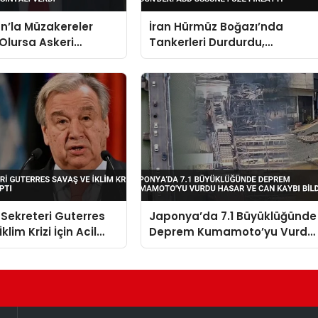
n’la Müzakereler
İran Hürmüz Boğazı’nda
 Olursa Askeri
Tankerleri Durdurdu,
Sinyali Verdi
Ürdün’deki ABD Üssüne Füze
Fırlattı
Sekreteri Guterres
Japonya’da 7.1 Büyüklüğünde
klim Krizi İçin Acil
Deprem Kumamoto’yu Vurdu
tı
Hasar ve Can Kaybı Bildirildi