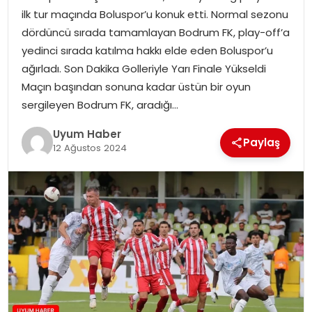
ilk tur maçında Boluspor’u konuk etti. Normal sezonu
SAĞLIK
dördüncü sırada tamamlayan Bodrum FK, play-off’a
yedinci sırada katılma hakkı elde eden Boluspor’u
MAGAZIN
ağırladı. Son Dakika Golleriyle Yarı Finale Yükseldi
Maçın başından sonuna kadar üstün bir oyun
YAŞAM
sergileyen Bodrum FK, aradığı…
Uyum Haber
Paylaş
12 Ağustos 2024