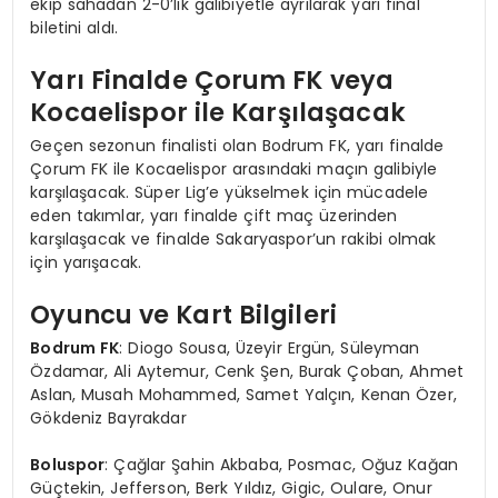
ekip sahadan 2-0’lık galibiyetle ayrılarak yarı final
biletini aldı.
Yarı Finalde Çorum FK veya
Kocaelispor ile Karşılaşacak
Geçen sezonun finalisti olan Bodrum FK, yarı finalde
Çorum FK ile Kocaelispor arasındaki maçın galibiyle
karşılaşacak. Süper Lig’e yükselmek için mücadele
eden takımlar, yarı finalde çift maç üzerinden
karşılaşacak ve finalde Sakaryaspor’un rakibi olmak
için yarışacak.
Oyuncu ve Kart Bilgileri
Bodrum FK
: Diogo Sousa, Üzeyir Ergün, Süleyman
Özdamar, Ali Aytemur, Cenk Şen, Burak Çoban, Ahmet
Aslan, Musah Mohammed, Samet Yalçın, Kenan Özer,
Gökdeniz Bayrakdar
Boluspor
: Çağlar Şahin Akbaba, Posmac, Oğuz Kağan
Güçtekin, Jefferson, Berk Yıldız, Gigic, Oulare, Onur