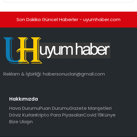
Son Dakika Güncel Haberler - uyumhaber.com
Reklam & İşbirliği:
habersonuclari@gmail.com
Hakkımızda
Hava Durumu
Puan Durumu
Gazete Manşetleri
Döviz Kurları
Kripto Para Piyasaları
Covid 19
Künye
Bize Ulaşın