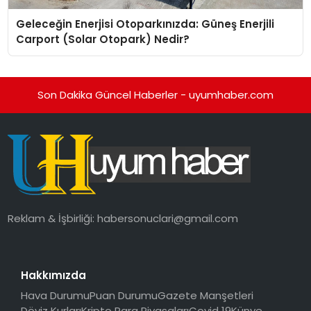
Geleceğin Enerjisi Otoparkınızda: Güneş Enerjili
Carport (Solar Otopark) Nedir?
Son Dakika Güncel Haberler - uyumhaber.com
Reklam & İşbirliği:
habersonuclari@gmail.com
Hakkımızda
Hava Durumu
Puan Durumu
Gazete Manşetleri
Döviz Kurları
Kripto Para Piyasaları
Covid 19
Künye