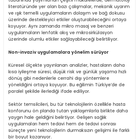
tabanında yayımlanan çeşitli makalelerde, dermatoloji
literatüründe yer alan bazı çalışmalar, mekanik uyarım
ve ışık temelli uygulamaların dolaşım ve bağ dokusu
üzerinde destekleyici etkiler oluşturabileceğini ortaya
koyuyor. Aynı zamanda mikro masaj ve benzeri
uygulamaların lenfatik akış ve mikrosirkülasyon
üzerinde olumlu etkiler sağlayabileceği belirtiliyor.
Non-invaziv uygulamalara y
ö
nelim sürüyor
Küresel ölçekte yayınlanan analizler, hastaların daha
kısa iyileşme süresi, düşük risk ve günlük yaşama hızlı
dönüş gibi nedenlerle cerrahi dışı yöntemlere
yöneldiğini ortaya koyuyor. Bu eğilimin Türkiye’de de
paralel şekilde ilerlediği ifade ediliyor.
Sektör temsilcileri, bu tür teknolojilerin özellikle hasta
konforunu ön planda tutan yaklaşımlarla birlikte daha
yaygın hale geldiğini belirtiyor. Gelişen sağlık
uygulamaları hem tedavi hem de tedavi sonrası
süreçte yeni teknolojilerin durmaksızın gelişimi ile farklı
bir boyut kazanıyor.