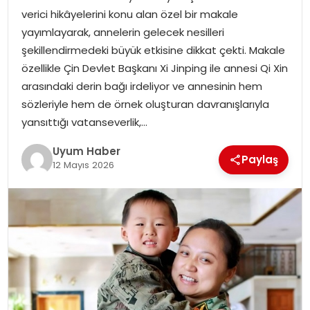
verici hikâyelerini konu alan özel bir makale
SAĞLIK
yayımlayarak, annelerin gelecek nesilleri
şekillendirmedeki büyük etkisine dikkat çekti. Makale
MAGAZIN
özellikle Çin Devlet Başkanı Xi Jinping ile annesi Qi Xin
arasındaki derin bağı irdeliyor ve annesinin hem
YAŞAM
sözleriyle hem de örnek oluşturan davranışlarıyla
yansıttığı vatanseverlik,…
Uyum Haber
Paylaş
12 Mayıs 2026