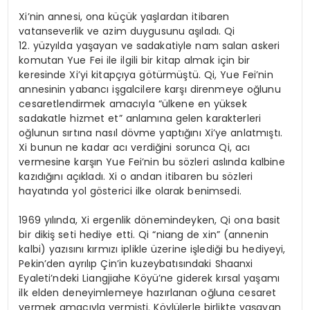
Xi’nin annesi, ona küçük yaşlardan itibaren
vatanseverlik ve azim duygusunu aşıladı. Qi
12. yüzyılda yaşayan ve sadakatiyle nam salan askeri
komutan Yue Fei ile ilgili bir kitap almak için bir
keresinde Xi’yi kitapçıya götürmüştü. Qi, Yue Fei’nin
annesinin yabancı işgalcilere karşı direnmeye oğlunu
cesaretlendirmek amacıyla “ülkene en yüksek
sadakatle hizmet et” anlamına gelen karakterleri
oğlunun sırtına nasıl dövme yaptığını Xi’ye anlatmıştı.
Xi bunun ne kadar acı verdiğini sorunca Qi, acı
vermesine karşın Yue Fei’nin bu sözleri aslında kalbine
kazıdığını açıkladı. Xi o andan itibaren bu sözleri
hayatında yol gösterici ilke olarak benimsedi.
1969 yılında, Xi ergenlik dönemindeyken, Qi ona basit
bir dikiş seti hediye etti. Qi “niang de xin” (annenin
kalbi) yazısını kırmızı iplikle üzerine işlediği bu hediyeyi,
Pekin’den ayrılıp Çin’in kuzeybatısındaki Shaanxi
Eyaleti’ndeki Liangjiahe Köyü’ne giderek kırsal yaşamı
ilk elden deneyimlemeye hazırlanan oğluna cesaret
vermek amacıyla vermişti. Köylülerle birlikte yaşayan