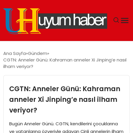
GÜNDEM
Ana Sayfa
Gündem
CGTN: Anneler Günü: Kahraman anneler Xi Jinping’e nasıl
EKONOMI
ilham veriyor?
SIYASET
CGTN: Anneler Günü: Kahraman
DÜNYA
anneler Xi Jinping’e nasıl ilham
veriyor?
SPOR
Bugün Anneler Günü. CGTN, kendilerini çocuklarına
TEKNOLOJI
ve vatanlarına özveriyle adayan Çinli annelerin ilham