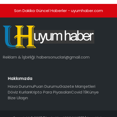
Son Dakika Güncel Haberler - uyumhaber.com
Reklam & İşbirliği:
habersonuclari@gmail.com
Hakkımızda
Hava Durumu
Puan Durumu
Gazete Manşetleri
Döviz Kurları
Kripto Para Piyasaları
Covid 19
Künye
Bize Ulaşın