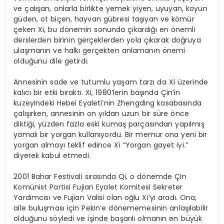
ve çalışan, onlarla birlikte yemek yiyen, uyuyan, koyun
güden, ot biçen, hayvan gübresi taşıyan ve kömür
çeken Xi, bu dönemin sonunda çıkardığı en önemli
derslerden birinin gerçeklerden yola çıkarak doğruya
ulaşmanın ve halkı gerçekten anlamanın önemi
olduğunu dile getirdi.
Annesinin sade ve tutumlu yaşam tarzı da Xi üzerinde
kalıcı bir etki bıraktı. Xi, 1980’lerin başında Çin’in
kuzeyindeki Hebei Eyaleti’nin Zhengding kasabasında
çalışırken, annesinin on yıldan uzun bir süre önce
diktiği, yüzden fazla eski kumaş parçasından yapılmış
yamalı bir yorgan kullanıyordu. Bir memur ona yeni bir
yorgan almayı teklif edince Xi “Yorgan gayet iyi.”
diyerek kabul etmedi.
2001 Bahar Festivali sırasında Qi, o dönemde Çin
Komünist Partisi Fujian Eyalet Komitesi Sekreter
Yardımcısı ve Fujian Valisi olan oğlu Xi’yi aradı. Ona,
aile buluşması için Pekin’e dönememesinin anlaşılabilir
olduğunu söyledi ve işinde başarılı olmanın en büyük