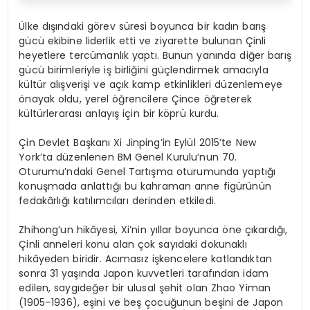
Ülke dışındaki görev süresi boyunca bir kadın barış
gücü ekibine liderlik etti ve ziyarette bulunan Çinli
heyetlere tercümanlık yaptı. Bunun yanında diğer barış
gücü birimleriyle iş birliğini güçlendirmek amacıyla
kültür alışverişi ve açık kamp etkinlikleri düzenlemeye
önayak oldu, yerel öğrencilere Çince öğreterek
kültürlerarası anlayış için bir köprü kurdu.
Çin Devlet Başkanı Xi Jinping’in Eylül 2015’te New
York’ta düzenlenen BM Genel Kurulu’nun 70.
Oturumu’ndaki Genel Tartışma oturumunda yaptığı
konuşmada anlattığı bu kahraman anne figürünün
fedakârlığı katılımcıları derinden etkiledi.
Zhihong’un hikâyesi, Xi’nin yıllar boyunca öne çıkardığı,
Çinli anneleri konu alan çok sayıdaki dokunaklı
hikâyeden biridir. Acımasız işkencelere katlandıktan
sonra 31 yaşında Japon kuvvetleri tarafından idam
edilen, saygıdeğer bir ulusal şehit olan Zhao Yiman
(1905–1936), eşini ve beş çocuğunun beşini de Japon