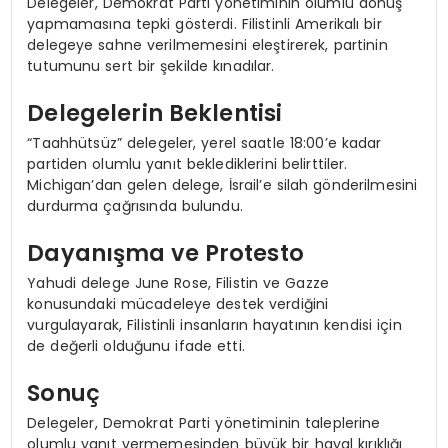
Delegeler, Demokrat Parti yönetiminin olumlu dönüş
yapmamasına tepki gösterdi. Filistinli Amerikalı bir
delegeye sahne verilmemesini eleştirerek, partinin
tutumunu sert bir şekilde kınadılar.
Delegelerin Beklentisi
“Taahhütsüz” delegeler, yerel saatle 18:00’e kadar
partiden olumlu yanıt beklediklerini belirttiler.
Michigan’dan gelen delege, İsrail’e silah gönderilmesini
durdurma çağrısında bulundu.
Dayanışma ve Protesto
Yahudi delege June Rose, Filistin ve Gazze
konusundaki mücadeleye destek verdiğini
vurgulayarak, Filistinli insanların hayatının kendisi için
de değerli olduğunu ifade etti.
Sonuç
Delegeler, Demokrat Parti yönetiminin taleplerine
olumlu yanıt vermemesinden büyük bir hayal kırıklığı