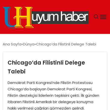
GÜNDEM
Ana Sayfa
Dünya
Chicago’da Filistinli Delege Talebi
EKONOMI
Chicago’da Filistinli Delege
SIYASET
Talebi
DÜNYA
Demokrat Parti Kongresi’nde Filistin Protestosu
Chicago’da başlayan Demokrat Parti Kongresi,
SPOR
Filistin destekçisi liderlerin tepkisini çekti. İlk günden
itibaren Filistinli Amerikalı bir delegeye konuşma
TEKNOLOJI
hakkı verilmesi çağrıları görmezden gelindi.