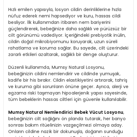
Hızlı emilen yapısıyla, losyon cildin derinliklerine hızla
nüfuz ederek nemi hapsediyor ve kuru, hassas cildi
besliyor. İlk kullanımdan itibaren nem bariyerini
güçlendirerek, bebeğinize daha sağlıklı ve pürüzsüz bir
cilt görünümü vadediyor. İçeriğindeki prebiyotik inülin,
cildin doğal mikrobiyomunu koruyarak, uzun süreli
rahatlama ve koruma sağlar. Bu sayede, cilt üzerindeki
zararlı etkileri azaltarak, sağlıklı bir denge oluşturur.
Düzenli kullanımda, Mumsy Natural Losyonu,
bebeğinizin cildini nemlendirir ve cildinde yumuşak,
kadife bir his bırakır. Cildin elastikiyetini artırarak, tahriş
ve kuruma gibi sorunların önüne geçer. Ayrıca, alerji ve
egzama riski taşımayan hipoalerjenik yapısı sayesinde,
tüm bebeklerin hassas ciltleri için güvenle kullanılabilir.
Mumsy Natural Nemlendirici Bebek Vücut Losyonu
,
bebeğinizin cilt sağlığını ön planda tutarak, her banyo
sonrası bakım ritüelinizin vazgeçilmezi olmaya aday.
Onların cildine nazik bir dokunuşla, doğanın sunduğu