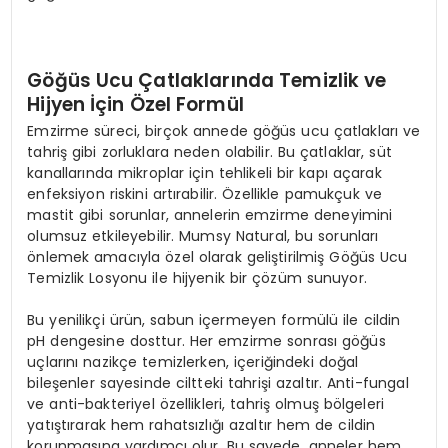
Göğüs Ucu Çatlaklarında Temizlik ve
Hijyen İçin Özel Formül
Emzirme süreci, birçok annede göğüs ucu çatlakları ve
tahriş gibi zorluklara neden olabilir. Bu çatlaklar, süt
kanallarında mikroplar için tehlikeli bir kapı açarak
enfeksiyon riskini artırabilir. Özellikle pamukçuk ve
mastit gibi sorunlar, annelerin emzirme deneyimini
olumsuz etkileyebilir. Mumsy Natural, bu sorunları
önlemek amacıyla özel olarak geliştirilmiş Göğüs Ucu
Temizlik Losyonu ile hijyenik bir çözüm sunuyor.
Bu yenilikçi ürün, sabun içermeyen formülü ile cildin
pH dengesine dosttur. Her emzirme sonrası göğüs
uçlarını nazikçe temizlerken, içeriğindeki doğal
bileşenler sayesinde ciltteki tahrişi azaltır. Anti-fungal
ve anti-bakteriyel özellikleri, tahriş olmuş bölgeleri
yatıştırarak hem rahatsızlığı azaltır hem de cildin
korunmasına yardımcı olur. Bu sayede, anneler hem