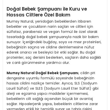
Doğal Bebek Şampuanı ile Kuru ve
Hassas Ciltlere Özel Bakım
Mumsy Natural, yenidoğan bebeklerden itibaren
bebekler ve çocukların narin saçları ve ciltleri için
sülfatsız, parabensiz ve vegan formül ile özel olarak
tasarladığı doğal bebek şampuanıyla nazik bir bakım
sunuyor. İçeriğindeki buğday, soya ve mısır proteinleri,
bebeğinizin saçına ve cildine derinlemesine nüfuz
ederek onarıcı ve besleyici bir etki sağlar. Bu doğal
proteinler, saç derisini beslerken, saçların daha sağlıklı
ve canlı görünmesine yardımcı olur.
Mumsy Natural Doğal Bebek Şampuanı
, cildin pH
dengesine uyumlu formülü sayesinde bebeğinizin
hassas cildini nazikçe temizler. Ayrıca, SLS (Sodyum
Lauril Sülfat) ve SLES (Sodyum Lauril Eter Sülfat) gibi
alerji ve egzama yapıcı maddeler içermemesi,
bebeklerin cilt sağlığı açısından büyük bir avantaj
sağlar. Hipoalerjenik yapısı, bebeklerin ciltlerine zarar
vermeden etkili bir temizlik sunar ve tahriş riskini