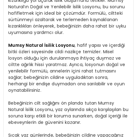
kızarıklığa yol açarak isilik oluşumunu tetikler. Mumsy
Natural’ın Doğal ve Yenilebilir İsilik Losyonu, bu sorunu
hafifletmek için ideal bir çözümdür. Formülü, ciltteki
sürtünmeyi azaltarak ve terlemeden kaynaklanan
kızarıklıkları önleyerek, bebeğinizin daha rahat bir uyku
uyumasına yardımcı olur.
Mumsy Natural İsilik Losyonu
, hafif yapısı ve içerdiği
bitki özleri sayesinde cildi nazikçe temizler. Misel
losyon olduğu için durulanmaya ihtiyaç duymaz ve
ciltte ağırlık hissi yaratmaz. Ayrıca, losyonun doğal ve
yenilebilir formülü, annelerin içini rahat tutmasını
sağlar; bebeğinizin cildine uyguladıktan sonra,
herhangi bir endişe duymadan ona sarılabilir ve oyun
oynatabilirsiniz.
Bebeğinizin cilt sağlığını ön planda tutan Mumsy
Natural İsilik Losyonu, yaz aylarında sıkça karşılaşılan bu
soruna karşı etkili bir koruma sunarken, doğal içeriği ile
ebeveynlerin de güvenini kazanır.
Sıcak yaz günlerinde, bebeğinizin cildine yapacağınız