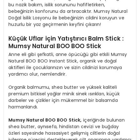
bu nazik bakım, isilik sorununu hafifletirken,
bebeğinizin konforunu da artıracaktır. Mumsy Natural
Doğal İsilik Losyonu ile bebeğinizin cildini koruyun ve
huzurlu bir yaz geçirmenin keyfini çıkarın!
Küçük Uflar için Yatıştırıcı Balm Stick :
Mumsy Natural BOO BOO Stick
Anne eli gibi şefkatli, anne öpücüğü gibi etkili Mumsy
Natural BOO BOO Instant Stick, organik ve doğal
aktifleri ile çocuklarınızın ve sizin cildinizi korumaya
yardımcı olur, nemlendirir.
Organik balmumu, shea butter ve yüksek kaliteli
premium bitkisel yağlar minik sinek ısırıkları, küçük
darbeler ve çizikler için mükemmel bir balsamda
harmanlandı.
Mumsy Natural BOO BOO Stick
,
içeriğinde bulunan
shea butter, aynısefa, hindistan cevizi ve buğday
özleri sayesinde hassasiyet gelişmiş ciltlerin doğal
iyileşme sürecini destekleyerek cilt onarımına yardımcı