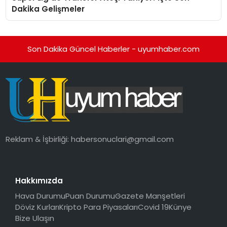
Dakika Gelişmeler
Son Dakika Güncel Haberler - uyumhaber.com
Reklam & İşbirliği:
habersonuclari@gmail.com
Hakkımızda
Hava Durumu
Puan Durumu
Gazete Manşetleri
Döviz Kurları
Kripto Para Piyasaları
Covid 19
Künye
Bize Ulaşın