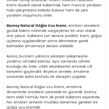
ciltteki tahrişi azaltarak, onarım sürecini hızlandırır.
Kremi düzenli olarak kullanmak, hem mevcut yaraların
hızla iyileşmesine katkıda bulunur hem de yeni
yaraların oluşumunu önler.
Mumsy Natural Göğüs Ucu Kremi
, emziren annelerin
günlük bakım rutininde vazgeçilmez bir ürün olarak
öne çıkıyor. Kullanımı son derece pratiktir; krem, göğüs
uçlarına uygulandıktan sonra silinmesine gerek
kalmadan emzirmeye devam edilebilir.
Ayrıca, bu krem yalnızca yaraların iyileşmesine
yardımcı olmakla kalmaz, aynı zamanda ciltteki
kuruluğu da önler, cildin elastikiyetini artırarak cilt
bariyerini güçlendirir. Böylece anneler, emzirme
sürecinde daha konforlu bir deneyim yaşarlar.
Mumsy Natural Göğüs Ucu Kremi, emzirme
döneminde annelerin yanındaki en güvenilir dosttur.
Hem etkili formülü hem de pratik kullanımı sayesinde,
her emziren annenin mutlaka denemesi gereken bir
göğüs ucu kremidir.