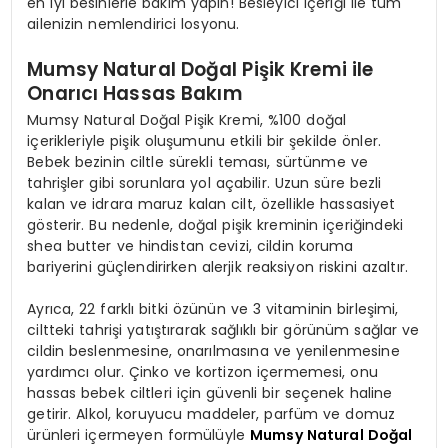
en iyi besinlerle bakım yapın! Besleyici içeriği ile tüm
ailenizin nemlendirici losyonu.
Mumsy Natural Doğal Pişik Kremi ile
Onarıcı Hassas Bakım
Mumsy Natural Doğal Pişik Kremi, %100 doğal
içerikleriyle pişik oluşumunu etkili bir şekilde önler.
Bebek bezinin ciltle sürekli teması, sürtünme ve
tahrişler gibi sorunlara yol açabilir. Uzun süre bezli
kalan ve idrara maruz kalan cilt, özellikle hassasiyet
gösterir. Bu nedenle, doğal pişik kreminin içeriğindeki
shea butter ve hindistan cevizi, cildin koruma
bariyerini güçlendirirken alerjik reaksiyon riskini azaltır.
Ayrıca, 22 farklı bitki özünün ve 3 vitaminin birleşimi,
ciltteki tahrişi yatıştırarak sağlıklı bir görünüm sağlar ve
cildin beslenmesine, onarılmasına ve yenilenmesine
yardımcı olur. Çinko ve kortizon içermemesi, onu
hassas bebek ciltleri için güvenli bir seçenek haline
getirir. Alkol, koruyucu maddeler, parfüm ve domuz
ürünleri içermeyen formülüyle
Mumsy Natural Doğal