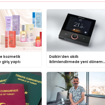
se kozmetik
Daikin’den akıllı
 giriş yaptı
iklimlendirmede yeni dönem:
Madoka Plus Türkiye’de