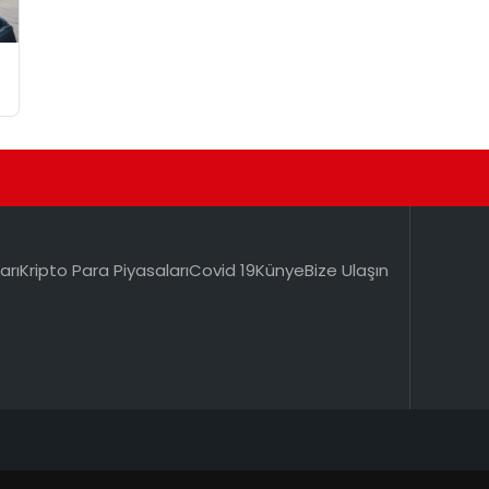
arı
Kripto Para Piyasaları
Covid 19
Künye
Bize Ulaşın