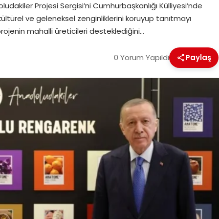
ludakiler Projesi Sergisi’ni Cumhurbaşkanlığı Külliyesi’nde
kültürel ve geleneksel zenginliklerini koruyup tanıtmayı
rojenin mahalli üreticileri desteklediğini…
0 Yorum Yapıldı
Paylaş