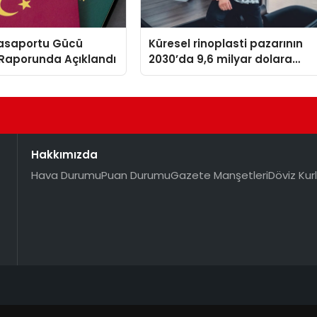
Pasaportu Gücü
Küresel rinoplasti pazarının
aporunda Açıklandı
2030’da 9,6 milyar dolara
ulaşması bekleniyor
Hakkımızda
Hava Durumu
Puan Durumu
Gazete Manşetleri
Döviz Kurl