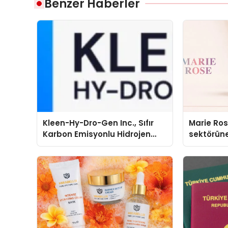
Benzer Haberler
Kleen-Hy-Dro-Gen Inc., Sıfır
Marie Ro
Karbon Emisyonlu Hidrojen
sektörüne
Isıtma Teknolojisinde ISO ve
TSSA Düzenleyici Onaylarını
Aldı