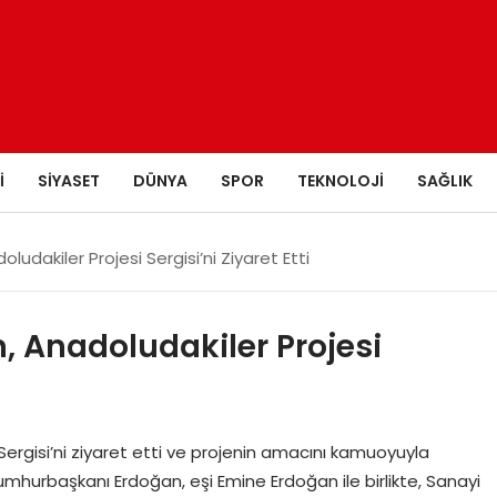
I
SIYASET
DÜNYA
SPOR
TEKNOLOJI
SAĞLIK
dakiler Projesi Sergisi’ni Ziyaret Etti
 Anadoludakiler Projesi
ergisi’ni ziyaret etti ve projenin amacını kamuoyuyla
mhurbaşkanı Erdoğan, eşi Emine Erdoğan ile birlikte, Sanayi