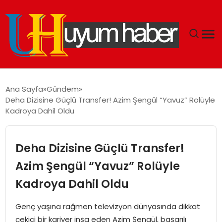
GÜNDEM
Ana Sayfa
Gündem
Deha Dizisine Güçlü Transfer! Azim Şengül “Yavuz” Rolüyle
EKONOMI
Kadroya Dahil Oldu
SIYASET
Deha Dizisine Güçlü Transfer!
DÜNYA
Azim Şengül “Yavuz” Rolüyle
Kadroya Dahil Oldu
SPOR
Genç yaşına rağmen televizyon dünyasında dikkat
TEKNOLOJI
çekici bir kariyer inşa eden Azim Şengül, başarılı