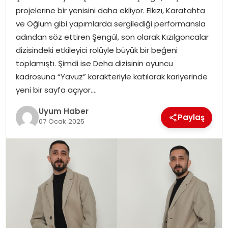
projelerine bir yenisini daha ekliyor. Elkızı, Karatahta
SAĞLIK
ve Oğlum gibi yapımlarda sergilediği performansla
adından söz ettiren Şengül, son olarak Kızılgoncalar
MAGAZIN
dizisindeki etkileyici rolüyle büyük bir beğeni
toplamıştı. Şimdi ise Deha dizisinin oyuncu
YAŞAM
kadrosuna “Yavuz” karakteriyle katılarak kariyerinde
yeni bir sayfa açıyor….
Uyum Haber
Paylaş
07 Ocak 2025