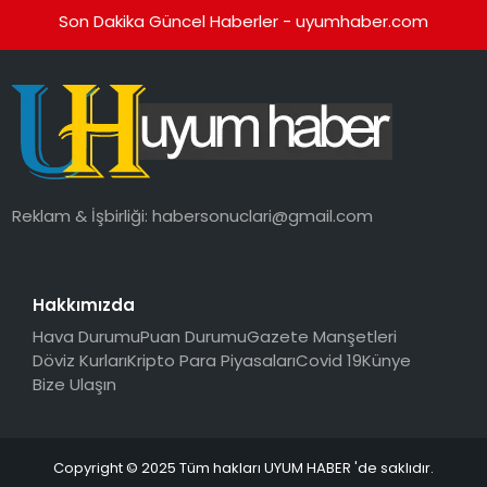
Son Dakika Güncel Haberler - uyumhaber.com
Reklam & İşbirliği:
habersonuclari@gmail.com
Hakkımızda
Hava Durumu
Puan Durumu
Gazete Manşetleri
Döviz Kurları
Kripto Para Piyasaları
Covid 19
Künye
Bize Ulaşın
Copyright © 2025 Tüm hakları UYUM HABER 'de saklıdır.