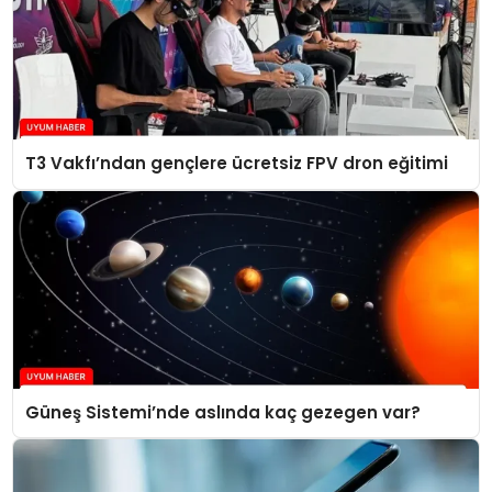
T3 Vakfı’ndan gençlere ücretsiz FPV dron eğitimi
Güneş Sistemi’nde aslında kaç gezegen var?