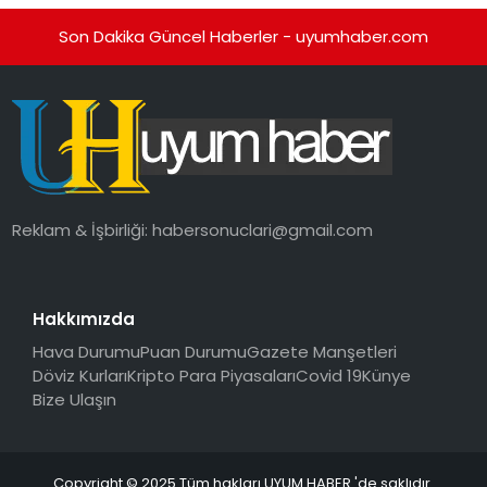
Son Dakika Güncel Haberler - uyumhaber.com
Reklam & İşbirliği:
habersonuclari@gmail.com
Hakkımızda
Hava Durumu
Puan Durumu
Gazete Manşetleri
Döviz Kurları
Kripto Para Piyasaları
Covid 19
Künye
Bize Ulaşın
Copyright © 2025 Tüm hakları UYUM HABER 'de saklıdır.