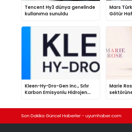
Tencent Hy3 dünya genelinde
Mars Türk
kullanıma sunuldu
Götür Haf
Kleen-Hy-Dro-Gen Inc., Sıfır
Marie Ro
Karbon Emisyonlu Hidrojen
sektörüne
Isıtma Teknolojisinde ISO ve
TSSA Düzenleyici Onaylarını
Aldı
Son Dakika Güncel Haberler - uyumhaber.com