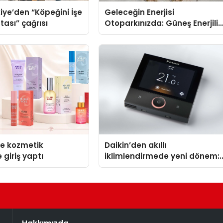
iye’den “Köpeğini İşe
Geleceğin Enerjisi
tası” çağrısı
Otoparkınızda: Güneş Enerjili
Carport (Solar Otopark)
Nedir?
se kozmetik
Daikin’den akıllı
 giriş yaptı
iklimlendirmede yeni dönem:
Madoka Plus Türkiye’de