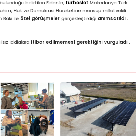
 bulunduğu belirtilen Fidan’ın,
turboslot
Makedonya Türk
 İbrahim, Hak ve Demokrasi Hareketine mensup milletvekili
 Baki ile
özel görüşmeler
gerçekleştirdiği
anımsatıldı
.
lsız iddialara
itibar edilmemesi gerektiğini
vurguladı
.