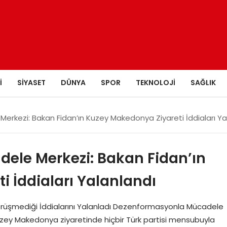
I
SIYASET
DÜNYA
SPOR
TEKNOLOJI
SAĞLIK
rkezi: Bakan Fidan’ın Kuzey Makedonya Ziyareti İddiaları Ya
ele Merkezi: Bakan Fidan’ın
 İddiaları Yalanlandı
Görüşmediği İddialarını Yalanladı Dezenformasyonla Mücadele
Kuzey Makedonya ziyaretinde hiçbir Türk partisi mensubuyla