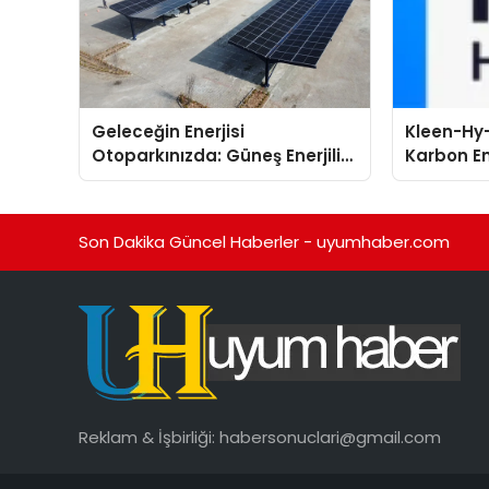
Geleceğin Enerjisi
Kleen-Hy-
Otoparkınızda: Güneş Enerjili
Karbon Em
Carport (Solar Otopark)
Isıtma Te
Nedir?
TSSA Düze
Aldı
Son Dakika Güncel Haberler - uyumhaber.com
Reklam & İşbirliği:
habersonuclari@gmail.com