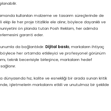
lanabilir.
ı zamanda kullanılan malzeme ve tasarım süreçlerinde de
kip ile her proje titizlikle ele alınır, böylece dayanıklı ve
nuniyetini ön planda tutan Posh Reklam, her adımda
erlemesini garanti eder.
sunumla da bağlantılıdır.
Dijital baskı
, markaların ihtiyaç
; böylece her ortamda etkileyici ve profesyonel görünüm
ımı, teknik becerisiyle birleşince, markaların hedef
 sağlanır.
dünyasında hız, kalite ve esnekliği bir arada sunan kritik
inde, işletmelerin markalarını etkili ve unutulmaz bir şekilde