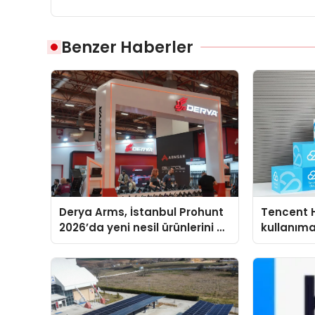
Benzer Haberler
Derya Arms, İstanbul Prohunt
Tencent 
2026’da yeni nesil ürünlerini ve
kullanım
global marka vizyonunu
sergiledi