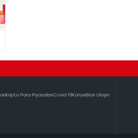
arı
Kripto Para Piyasaları
Covid 19
Künye
Bize Ulaşın