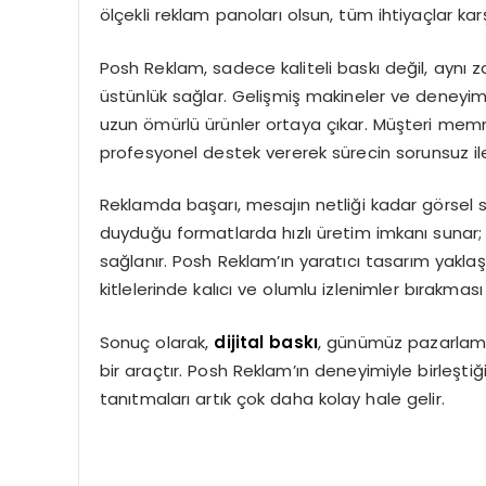
ölçekli reklam panoları olsun, tüm ihtiyaçlar karşı
Posh Reklam, sadece kaliteli baskı değil, ayn
üstünlük sağlar. Gelişmiş makineler ve deneyimli e
uzun ömürlü ürünler ortaya çıkar. Müşteri mem
profesyonel destek vererek sürecin sorunsuz il
Reklamda başarı, mesajın netliği kadar görsel 
duyduğu formatlarda hızlı üretim imkanı sunar
sağlanır. Posh Reklam’ın yaratıcı tasarım yaklaş
kitlelerinde kalıcı ve olumlu izlenimler bırakması
Sonuç olarak,
dijital baskı
, günümüz pazarlama 
bir araçtır. Posh Reklam’ın deneyimiyle birleştiğ
tanıtmaları artık çok daha kolay hale gelir.