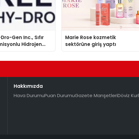
Dro-Gen Inc., Sıfır
Marie Rose kozmetik
isyonlu Hidrojen
sektörüne giriş yaptı
knolojisinde ISO ve
nleyici Onaylarını
Hakkımızda
Hava Durumu
Puan Durumu
Gazete Manşetleri
Döviz Kurl