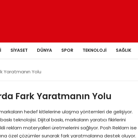
I
SIYASET
DÜNYA
SPOR
TEKNOLOJI
SAĞLIK
ark Yaratmanın Yolu
larda Fark Yaratmanın Yolu
arkaların hedef kitlelerine ulaşma yöntemleri de gelişiyor.
skı teknolojisi. Dijital baskı, markaların yaratıcı fikirlerini
kili reklam materyalleri üretmelerini sağlıyor. Posh Reklam ise
arına özel çözümler sunarak fark yaratmalarına destek oluyor.