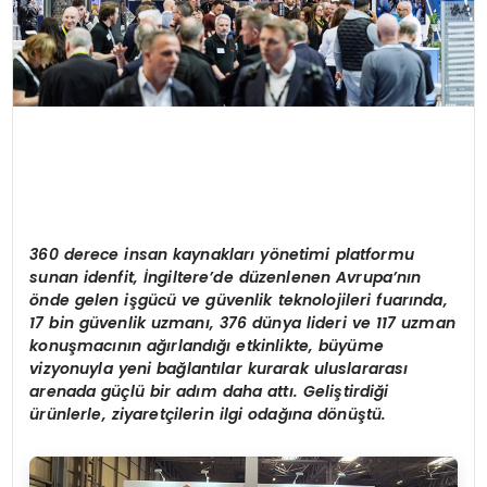
360 derece insan kaynaklar
ı
y
ö
netimi platformu
sunan idenfit,
İ
ngiltere
’
de d
ü
zenlenen Avrupa
’
n
ı
n
ö
nde gelen i
ş
g
ü
c
ü ve
g
ü
venlik teknolojileri fuar
ı
n
da,
17 bin g
ü
venlik uzman
ı
, 376 dünya lideri ve 117 uzman
konuş
mac
ının ağı
rland
ığı etkinlikte, büyüme
vizyonuyla yeni bağlantılar kurarak uluslararası
arenada g
üçlü bir adım daha attı. Geliştirdiği
ürünlerle, ziyaretçilerin ilgi odağı
na d
ö
nüştü.