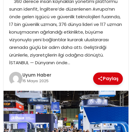
360 derece insan kaynakları yönetimi platformu
SAĞLIK
sunan idenfit, İngiltere’de düzenlenen Avrupa’nın
önde gelen işgücü ve güvenlik teknolojileri fuarında,
MAGAZIN
17 bin güvenlik uzmanı, 376 dünya lideri ve 117 uzman
konuşmacının ağırlandığı etkinlikte, büyüme
YAŞAM
vizyonuyla yeni bağlantılar kurarak uluslararası
arenada güçlü bir adım daha attı. Geliştirdiği
ürünlerle, ziyaretçilerin ilgi odağına dönüştü.
İSTANBUL — Dünyanın önde…
Uyum Haber
Paylaş
15 Mayıs 2025