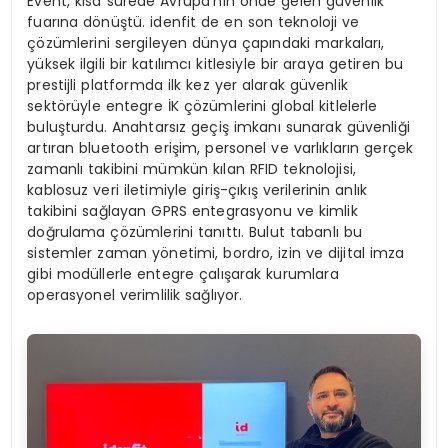
Event, kısa sürede Avrupa’nın önde gelen güvenlik
fuarına dönüştü. idenfit de en son teknoloji ve
çözümlerini sergileyen dünya çapındaki markaları,
yüksek ilgili bir katılımcı kitlesiyle bir araya getiren bu
prestijli platformda ilk kez yer alarak güvenlik
sektörüyle entegre İK çözümlerini global kitlelerle
buluşturdu. Anahtarsız geçiş imkanı sunarak güvenliği
artıran bluetooth erişim, personel ve varlıkların gerçek
zamanlı takibini mümkün kılan RFID teknolojisi,
kablosuz veri iletimiyle giriş-çıkış verilerinin anlık
takibini sağlayan GPRS entegrasyonu ve kimlik
doğrulama çözümlerini tanıttı. Bulut tabanlı bu
sistemler zaman yönetimi, bordro, izin ve dijital imza
gibi modüllerle entegre çalışarak kurumlara
operasyonel verimlilik sağlıyor.