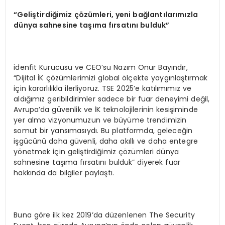
“
Geli
ş
tirdi
ğ
imiz
çö
z
ü
mleri, yeni bağlantılarımızla
d
ü
nya sahnesine ta
şı
ma f
ı
rsat
ı
n
ı
bulduk
”
idenfit Kurucusu ve CEO’su Nazım Onur Bayındır,
“Dijital İK çözümlerimizi global ölçekte yaygınlaştırmak
için kararlılıkla ilerliyoruz. TSE 2025’e katılımımız ve
aldığımız geribildirimler sadece bir fuar deneyimi değil,
Avrupa’da güvenlik ve İK teknolojilerinin kesişiminde
yer alma vizyonumuzun ve büyüme trendimizin
somut bir yansımasıydı. Bu platformda, geleceğin
işgücünü daha güvenli, daha akıllı ve daha entegre
yönetmek için geliştirdiğimiz çözümleri dünya
sahnesine taşıma fırsatını bulduk” diyerek fuar
hakkında da bilgiler paylaştı.
Buna göre ilk kez 2019’da düzenlenen The Security