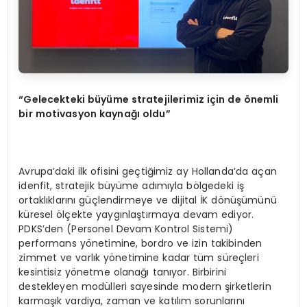
“
Gelecekteki b
ü
y
ü
me stratejilerimiz i
ç
in de
ö
nemli
bir motivasyon kayna
ğı
oldu
”
Avrupa’daki ilk ofisini geçtiğimiz ay Hollanda’da açan
idenfit, stratejik büyüme adımıyla bölgedeki iş
ortaklıklarını güçlendirmeye ve dijital İK dönüşümünü
küresel ölçekte yaygınlaştırmaya devam ediyor.
PDKS’den (Personel Devam Kontrol Sistemi)
performans yönetimine, bordro ve izin takibinden
zimmet ve varlık yönetimine kadar tüm süreçleri
kesintisiz yönetme olanağı tanıyor. Birbirini
destekleyen modülleri sayesinde modern şirketlerin
karmaşık vardiya, zaman ve katılım sorunlarını