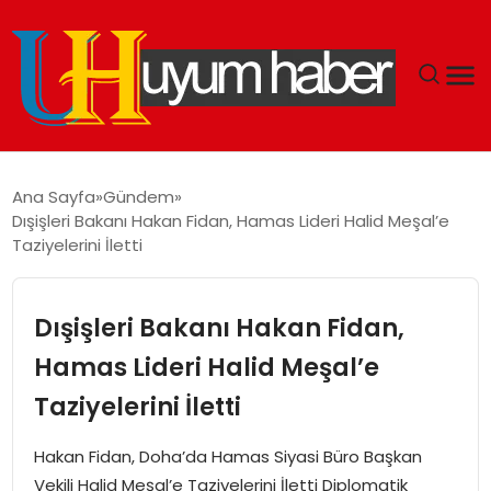
GÜNDEM
Ana Sayfa
Gündem
Dışişleri Bakanı Hakan Fidan, Hamas Lideri Halid Meşal’e
EKONOMI
Taziyelerini İletti
SIYASET
Dışişleri Bakanı Hakan Fidan,
DÜNYA
Hamas Lideri Halid Meşal’e
Taziyelerini İletti
SPOR
Hakan Fidan, Doha’da Hamas Siyasi Büro Başkan
TEKNOLOJI
Vekili Halid Meşal’e Taziyelerini İletti Diplomatik