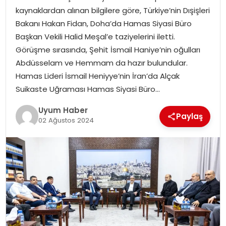
kaynaklardan alınan bilgilere göre, Türkiye’nin Dışişleri
SAĞLIK
Bakanı Hakan Fidan, Doha’da Hamas Siyasi Büro
Başkan Vekili Halid Meşal’e taziyelerini iletti.
MAGAZIN
Görüşme sırasında, Şehit İsmail Haniye’nin oğulları
Abdüsselam ve Hemmam da hazır bulundular.
YAŞAM
Hamas Lideri İsmail Heniyye’nin İran’da Alçak
Suikaste Uğraması Hamas Siyasi Büro…
Uyum Haber
Paylaş
02 Ağustos 2024