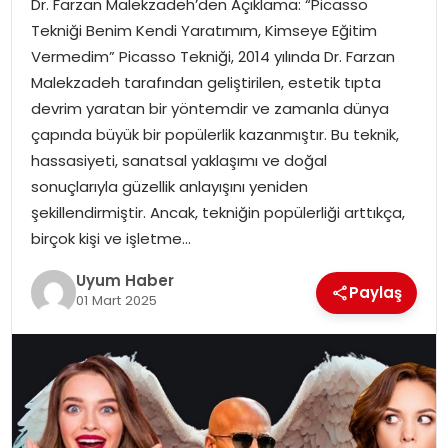
Dr. Farzan Malekzadeh’den Açıklama: “Picasso
SAĞLIK
Tekniği Benim Kendi Yaratımım, Kimseye Eğitim
Vermedim” Picasso Tekniği, 2014 yılında Dr. Farzan
MAGAZIN
Malekzadeh tarafından geliştirilen, estetik tıpta
devrim yaratan bir yöntemdir ve zamanla dünya
YAŞAM
çapında büyük bir popülerlik kazanmıştır. Bu teknik,
hassasiyeti, sanatsal yaklaşımı ve doğal
sonuçlarıyla güzellik anlayışını yeniden
şekillendirmiştir. Ancak, tekniğin popülerliği arttıkça,
birçok kişi ve işletme…
Uyum Haber
Paylaş
01 Mart 2025