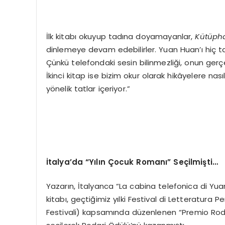
İlk kitabı okuyup tadına doyamayanlar,
Kütüph
dinlemeye devam edebilirler. Yuan Huan’ı hiç tan
Çünkü telefondaki sesin bilinmezliği, onun gerç
İkinci kitap ise bizim okur olarak hikâyelere nasıl
yönelik tatlar içeriyor.”
İtalya
’
da
“
Y
ılın Çocuk Romanı” Seçilmişti…
Yazarın, İtalyanca “La cabina telefonica di Y
kitabı, geçtiğimiz yılki Festival di Letteratura 
Festivali) kapsamında düzenlenen “Premio Roda