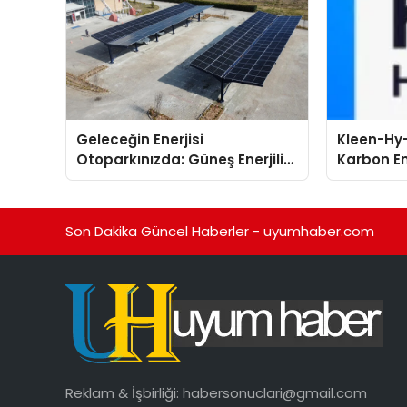
Geleceğin Enerjisi
Kleen-Hy-
Otoparkınızda: Güneş Enerjili
Karbon Em
Carport (Solar Otopark)
Isıtma Te
Nedir?
TSSA Düze
Aldı
Son Dakika Güncel Haberler - uyumhaber.com
Reklam & İşbirliği:
habersonuclari@gmail.com