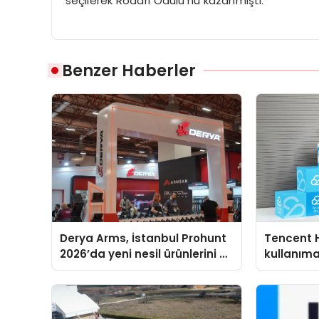
seçilerek Rodari Ödülü’nü kazanmıştı.
Benzer Haberler
Derya Arms, İstanbul Prohunt
Tencent 
2026’da yeni nesil ürünlerini ve
kullanım
global marka vizyonunu
sergiledi