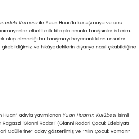
anedeki Kamera
ile Yuan Huan’la konuşmaya ve onu
ımayanlar elbette ilk kitapla onunla tanışsınlar isterim.
ek olup olmadığı bu tanışmayı heyecanlı kılan unsurlar.
 girebildiğimiz ve hikâyedekilerin dışarıya nasıl çıkabildiğine
uan Huan” adıyla yayımlanan
Yuan Huan’ı
n Kul
übesi
isimli
Per Ragazzi ‘Gianni Rodari’ (Gianni Rodari Çocuk Edebiyatı
ri Ödüllerine” aday gösterilmiş ve “Yılın Çocuk Romanı”