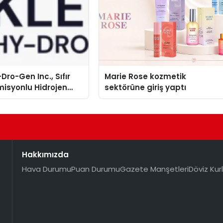
Dro-Gen Inc., Sıfır
Marie Rose kozmetik
isyonlu Hidrojen
sektörüne giriş yaptı
knolojisinde ISO ve
nleyici Onaylarını
Hakkımızda
Hava Durumu
Puan Durumu
Gazete Manşetleri
Döviz Kurl