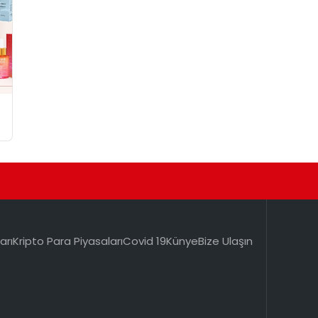
arı
Kripto Para Piyasaları
Covid 19
Künye
Bize Ulaşın