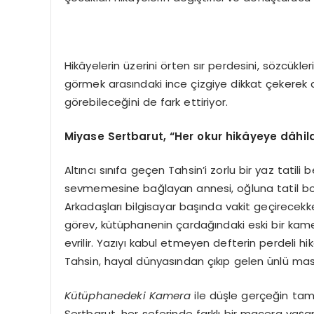
Hikâyelerin üzerini örten sır perdesini, sözcü
görmek arasındaki ince çizgiye dikkat çekerek
görebileceğini
de fark ettiriyor.
Miyase Sertbarut,
“
Her okur hikâyeye dâhildi
Altıncı sınıfa geçen Tahsin’i zorlu bir yaz tatili
sevmemesine bağlayan annesi, oğluna tatil boy
Arkadaşları bilgisayar başında vakit geçirecekk
görev, kütüphanenin çardağındaki eski bir kam
evrilir. Yazıyı kabul etmeyen defterin perdeli 
Tahsin, hayal dünyasından çıkıp gelen ünlü masa
Kütüphanedeki Kamera
ile düşle gerçeğin tam
Sertbarut, her seferinde farklı bir macera yaşa