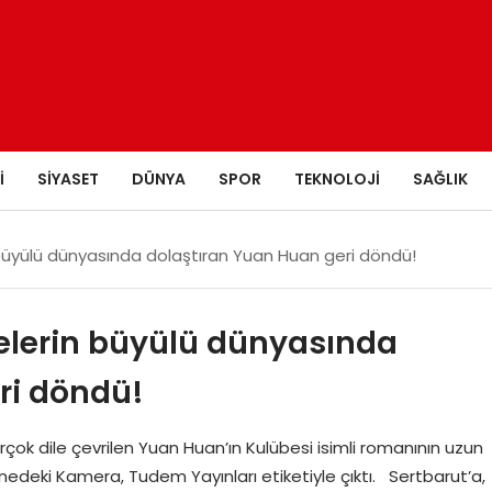
I
SIYASET
DÜNYA
SPOR
TEKNOLOJI
SAĞLIK
 büyülü dünyasında dolaştıran Yuan Huan geri döndü!
elerin büyülü dünyasında
ri döndü!
ok dile çevrilen Yuan Huan’ın Kulübesi isimli romanının uzun
deki Kamera, Tudem Yayınları etiketiyle çıktı. Sertbarut’a,