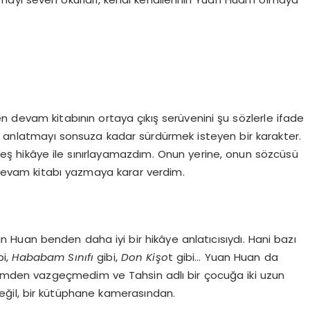
en devam kitabının ortaya çıkış serüvenini şu sözlerle ifade
ye anlatmayı sonsuza kadar sürdürmek isteyen bir karakter.
beş hikâye ile sınırlayamazdım. Onun yerine, onun sözcüsü
devam kitabı yazmaya karar verdim.
n Huan benden daha iyi bir hikâye anlatıcısıydı. Hani bazı
bi,
Hababam Sınıfı
gibi,
Don Ki
şo
t gibi… Yuan Huan da
mden vazgeçmedim ve Tahsin adlı bir çocuğa iki uzun
eğil, bir kütüphane kamerasından.