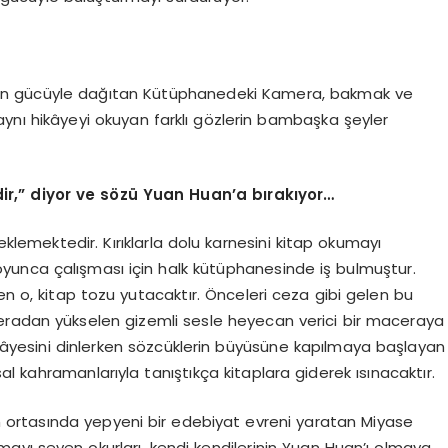
klerin gücüyle dağıtan Kütüphanedeki Kamera, bakmak ve
aynı hikâyeyi okuyan farklı gözlerin bambaşka şeyler
r,” diyor ve s
ö
zü Yuan Huan
’
a bırakıyor…
 beklemektedir. Kırıklarla dolu karnesini kitap okumayı
unca çalışması için halk kütüphanesinde iş bulmuştur.
en o, kitap tozu yutacaktır. Önceleri ceza gibi gelen bu
eradan yükselen gizemli sesle heyecan verici bir maceraya
hikâyesini dinlerken sözcüklerin büyüsüne kapılmaya başlayan
l kahramanlarıyla tanıştıkça kitaplara giderek ısınacaktır.
 ortasında yepyeni bir edebiyat evreni yaratan Miyase
mayı seven okurları, kendi kendilerinin Yuan Huan’ı olmaya