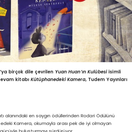
ya birçok dile çevrilen
Yuan Huan’ı
n Kul
übesi
isimli
devam kitabı
Kütüphanedeki Kamera
, Tudem Yayınları
atı alanındaki en saygın ödüllerinden Rodari Ödülünü
anedeki Kamera, okumayla arası pek de iyi olmayan
ü gücüyle buluşturmayı sürdürüyor.