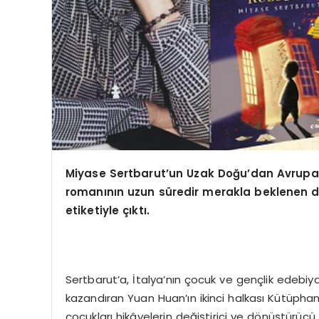
Miyase Sertbarut
’
un Uzak Doğu’dan Avrupa’
romanının uzun süredir merakla beklenen 
etiketiyle çıktı.
Sertbarut’a, İtalya’nın çocuk ve gençlik edebiy
kazandıran Yuan Huan’ın ikinci halkası Kütüph
çocukları hikâyelerin değiştirici ve dönüştürüc