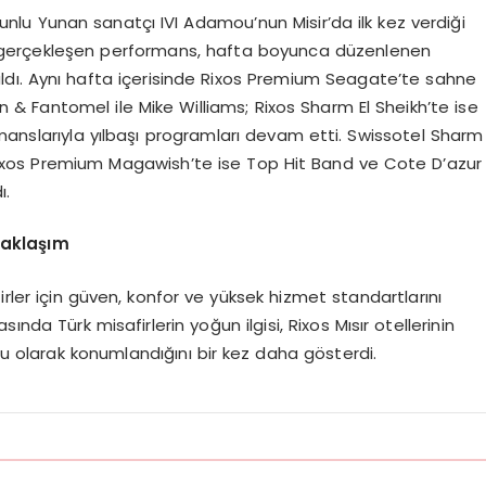
i, unlu Yunan sanatçı IVI Adamou’nun Misir’da ilk kez verdiği
e gerçekleşen performans, hafta boyunca düzenlenen
aldı. Aynı hafta içerisinde Rixos Premium Seagate’te sahne
n & Fantomel ile Mike Williams; Rixos Sharm El Sheikh’te ise
manslarıyla yılbaşı programları devam etti. Swissotel Sharm
Rixos Premium Magawish’te ise Top Hit Band ve Cote D’azur
ı.
yaklaşım
firler için güven, konfor ve yüksek hizmet standartlarını
nda Türk misafirlerin yoğun ilgisi, Rixos Mısır otellerinin
ru olarak konumlandığını bir kez daha gösterdi.