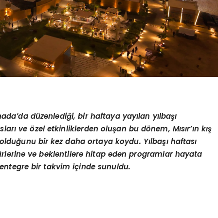
hada
’
da d
üzenlediği, bir haftaya yayılan yı
lba
şı
sları
ve
ö
zel etkinliklerden oluşan bu d
ö
nem, Mısır’ın kış
olduğunu bir kez daha ortaya koydu. Yı
lba
şı haftası
türlerine ve beklentilere hitap eden programlar hayata
entegre bir takvim içinde sunuldu.