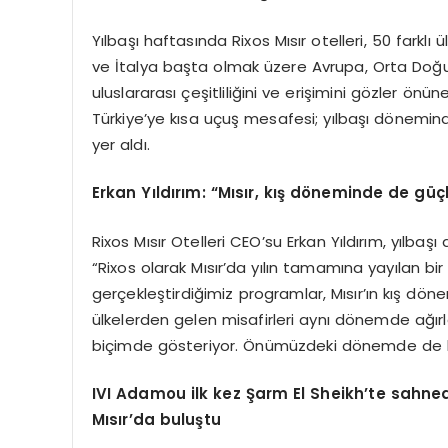
Yılbaşı haftasında Rixos Mısır otelleri, 50 farklı
ve İtalya başta olmak üzere Avrupa, Orta Doğu 
uluslararası çeşitliliğini ve erişimini gözler ön
Türkiye’ye kısa uçuş mesafesi; yılbaşı dönemind
yer aldı.
Erkan Yıldırım:
“
Mısır, kış d
ö
neminde de güçl
Rixos Mısır Otelleri CEO’su Erkan Yıldırım, yılbaş
“Rixos olarak Mısır’da yılın tamamına yayılan bir
gerçekleştirdiğimiz programlar, Mısır’ın kış dö
ülkelerden gelen misafirleri aynı dönemde ağır
biçimde gösteriyor. Önümüzdeki dönemde de bu ç
IVI Adamou
ilk kez Ş
arm El Sheikh
’
te sahned
M
ısır
’
da
buluştu