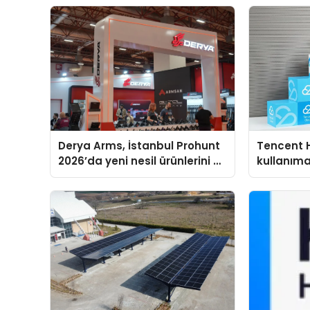
Derya Arms, İstanbul Prohunt
Tencent 
2026’da yeni nesil ürünlerini ve
kullanım
global marka vizyonunu
sergiledi