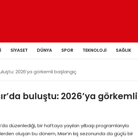
I
SIYASET
DÜNYA
SPOR
TEKNOLOJI
SAĞLIK
 buluştu: 2026’ya görkemli başlangıç
sır’da buluştu: 2026’ya görkemli
da düzenlediği, bir haftaya yayılan yılbaşı programlarıyla
iklerden oluşan bu dönem, Mısır’ın kış sezonunda da güçlü bir