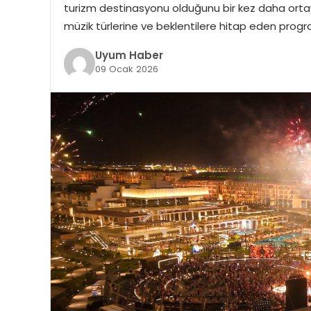
turizm destinasyonu olduğunu bir kez daha ortaya 
müzik türlerine ve beklentilere hitap eden progra
Uyum Haber
09 Ocak 2026