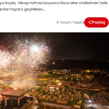
koydu. Yılbaşı haftası boyunca Rixos Mısır otellerinde farklı
mlar hayata geçirilirken,…
0 Yorum Yapıldı
Paylaş