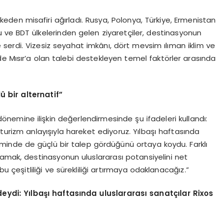
 ülkeden misafiri ağırladı. Rusya, Polonya, Türkiye, Ermenistan
ve BDT ülkelerinden gelen ziyaretçiler, destinasyonun
üne serdi. Vizesiz seyahat imkânı, dört mevsim ılıman iklim ve
e Mısır’a olan talebi destekleyen temel faktörler arasında
ü bir a
lternatif
”
ı dönemine ilişkin değerlendirmesinde şu ifadeleri kullandı:
 turizm anlayışıyla hareket ediyoruz. Yılbaşı haftasında
neminde de güçlü bir talep gördüğünü ortaya koydu. Farklı
lamak, destinasyonun uluslararası potansiyelini net
eşitliliği ve sürekliliği artırmaya odaklanacağız.”
eydi: Yı
lba
şı haftasında uluslararası sanatçı
lar Rixos