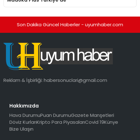
Son Dakika Güncel Haberler - uyumhaber.com
Reklam & İşbirliği:
habersonuclari@gmail.com
Hakkımızda
Hava Durumu
Puan Durumu
Gazete Manşetleri
Döviz Kurları
Kripto Para Piyasaları
Covid 19
Künye
Bize Ulaşın