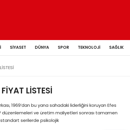
I
SIYASET
DÜNYA
SPOR
TEKNOLOJI
SAĞLIK
LİSTESİ
FİYAT LİSTESİ
rkası, 1969’dan bu yana sahadaki liderliğini koruyan Efes
ni ÖTV düzenlemeleri ve üretim maliyetleri sonrası tamamen
 standart serilerde psikolojik