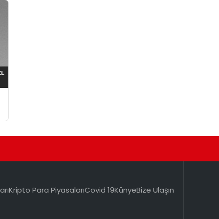
arı
Kripto Para Piyasaları
Covid 19
Künye
Bize Ulaşın